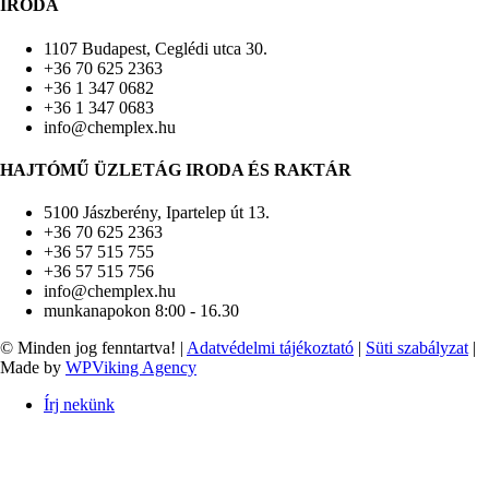
IRODA
1107 Budapest, Ceglédi utca 30.
+36 70 625 2363
+36 1 347 0682
+36 1 347 0683
info@chemplex.hu
HAJTÓMŰ ÜZLETÁG IRODA ÉS RAKTÁR
5100 Jászberény, Ipartelep út 13.
+36 70 625 2363
+36 57 515 755
+36 57 515 756
info@chemplex.hu
munkanapokon 8:00 - 16.30
© Minden jog fenntartva! |
Adatvédelmi tájékoztató
|
Süti szabályzat
|
Made by
WPViking Agency
Írj nekünk