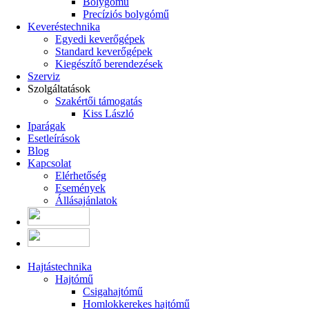
Bolygómű
Precíziós bolygómű
Keveréstechnika
Egyedi keverőgépek
Standard keverőgépek
Kiegészítő berendezések
Szerviz
Szolgáltatások
Szakértői támogatás
Kiss László
Iparágak
Esetleírások
Blog
Kapcsolat
Elérhetőség
Események
Állásajánlatok
Hajtástechnika
Hajtómű
Csigahajtómű
Homlokkerekes hajtómű