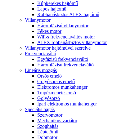
Kúpkerekes hajtómű
Lapos hajtómű
Robbanásbiztos ATEX hajtómű
Villanymotor
Háromfázisú villanymotor
Fékes motor
Wifi-s frekvenciaváltós motor
ATEX robbanásbiztos villanymotor
Villanymotor hajtóművel szerelve
Frekvenciaváltó
Egyfázisú frekvenciaváltó
Háromfázisú frekvenciaváltó
Lineáris mozgás
Orsós emelő
Golyósorsós emelő
Elektromos munkahenger
Trapézmenetes orsó
Golyósorsó
Ipari elektromos munkahenger
Speciális hajtás
Szervomotor
Mechanikus variátor
Szöghajtás
Léptetőmű
Dobmotor