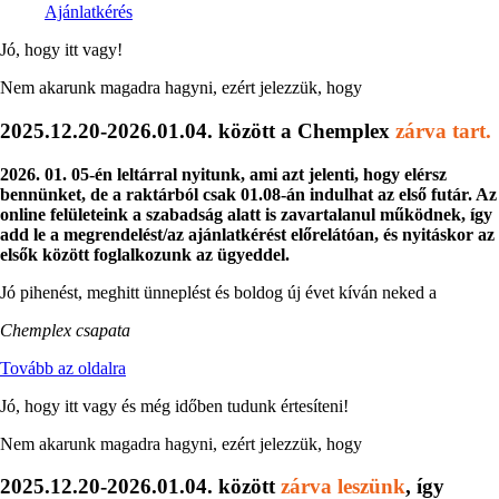
Ajánlatkérés
Jó, hogy itt vagy!
Nem akarunk magadra hagyni, ezért jelezzük, hogy
2025.12.20-2026.01.04. között a Chemplex
zárva tart.
2026. 01. 05-én leltárral nyitunk, ami azt jelenti, hogy elérsz
bennünket, de a raktárból csak 01.08-án indulhat az első futár. Az
online felületeink a szabadság alatt is zavartalanul működnek, így
add le a megrendelést/az ajánlatkérést előrelátóan, és nyitáskor az
elsők között foglalkozunk az ügyeddel.
Jó pihenést, meghitt ünneplést és boldog új évet kíván neked a
Chemplex csapata
Tovább az oldalra
Jó, hogy itt vagy és még időben tudunk értesíteni!
Nem akarunk magadra hagyni, ezért jelezzük, hogy
2025.12.20-2026.01.04. között
zárva leszünk
, így