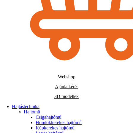
Webshop
Ajánlatkérés
3D modellek
Hajtástechnika
Hajtómű
Csigahajtómű
Homlokkerekes hajtómű
Kúpkerekes hajtómű