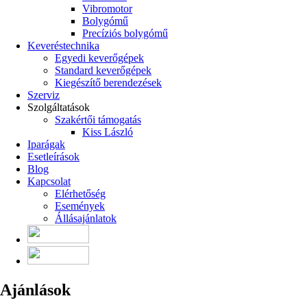
Vibromotor
Bolygómű
Precíziós bolygómű
Keveréstechnika
Egyedi keverőgépek
Standard keverőgépek
Kiegészítő berendezések
Szerviz
Szolgáltatások
Szakértői támogatás
Kiss László
Iparágak
Esetleírások
Blog
Kapcsolat
Elérhetőség
Események
Állásajánlatok
Ajánlások