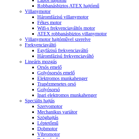
Lapos hajtómű
Robbanásbiztos ATEX hajtómű
Villanymotor
Háromfázisú villanymotor
Fékes motor
Wifi-s frekvenciaváltós motor
ATEX robbanásbiztos villanymotor
Villanymotor hajtóművel szerelve
Frekvenciaváltó
Egyfázisú frekvenciaváltó
Háromfázisú frekvenciaváltó
Lineáris mozgás
Orsós emelő
Golyósorsós emelő
Elektromos munkahenger
Trapézmenetes orsó
Golyósorsó
Ipari elektromos munkahenger
Speciális hajtás
Szervomotor
Mechanikus variátor
Szöghajtás
Léptetőmű
Dobmotor
Vibromotor