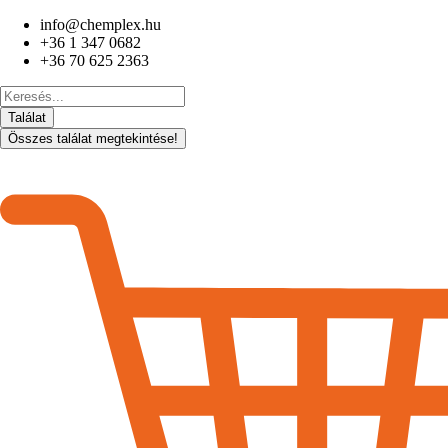
Ugrás
info@chemplex.hu
a
+36 1 347 0682
tartalomhoz
+36 70 625 2363
Search
...
Találat
Összes találat megtekintése!