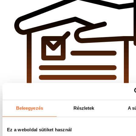
Beleegyezés
Részletek
A sü
Ez a weboldal sütiket használ