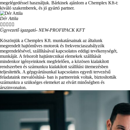
megelégedéssel használjuk. Bárkinek ajánlom a Chemplex Kft-t:
kiváló szakemberek, és jó gyártó partner.
Dér Attila





Ügyvezető igazgató- NEW-PROFIPACK KFT
Köszönjük a Chemplex Kft. munkatársainak az általunk
megrendelt hajtóműves motorok és frekvenciaszabályzók
megrendelésével, szállításával kapcsolatos eddigi tevékenységét,
munkáját. A felsorolt hajtástecnikai elemekek szállítását
mindenkor igényeinknek megfelelően, a közösen kialakított
rendszerben és számunkra kialakított szállítási ütemezésben
teljesítették. A gépgyártásunkal kapcsolatos egyedi tervezésű
feladataink mevalósításá- ban is partnereink voltak, biztosították
számunkra a szükséges elemeket az elvárt minőségben és
árszinvonalon.