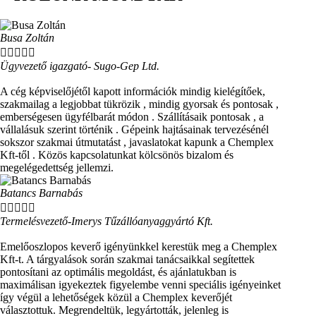
Busa Zoltán





Ügyvezető igazgató- Sugo-Gep Ltd.
A cég képviselőjétől kapott információk mindig kielégítőek,
szakmailag a legjobbat tükrözik , mindig gyorsak és pontosak ,
emberségesen ügyfélbarát módon . Szállításaik pontosak , a
vállalásuk szerint történik . Gépeink hajtásainak tervezésénél
sokszor szakmai útmutatást , javaslatokat kapunk a Chemplex
Kft-től . Közös kapcsolatunkat kölcsönös bizalom és
megelégedettség jellemzi.
Batancs Barnabás





Termelésvezető-Imerys Tűzállóanyaggyártó Kft.
Emelőoszlopos keverő igényünkkel kerestük meg a Chemplex
Kft-t. A tárgyalások során szakmai tanácsaikkal segítettek
pontosítani az optimális megoldást, és ajánlatukban is
maximálisan igyekeztek figyelembe venni speciális igényeinket
így végül a lehetőségek közül a Chemplex keverőjét
választottuk. Megrendeltük, legyártották, jelenleg is