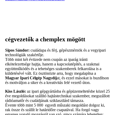
cégvezetők a chemplex mögött
Sipos Sándor:
családapa és férj, gépészmérnök és a vegyipari
technológiák szakértője.
Több mint két évtizede nem csupán az iparág iránti
elkötelezettsége hajtja, hanem a kapcsolatépítés, a szakmai
együttműködés és a tehetséges szakemberek felkarolása is a
küldetésévé vált. Ez ösztönözte arra, hogy megalapítsa a
Magyar Ipari Célgép Nagydíj
at, és ezzel másokat is buzdítson
és motiváljon a siker és a kreativitás felé vezető úton.
Kiss László:
az ipari gépgyártásba és gépüzemeltetésbe közel 25
éve megoldásokat szállító hajtástechnikai szakember, megszállott
rádióamatőr és családjának sziklaszilárd támasza.
Évente több mint 5 000 egyedi műszaki megoldást dolgoz ki,
rak össze és szállít le határidőre csapatával. Ha forgó vagy
egyenes vonalú mozgásról van szó, nincs számára lehetetlen;