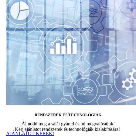
RENDSZEREK ÉS TECHNOLÓGIÁK
Álmodd meg a saját gyárad és mi megvalósítjuk!
Kérj ajánlatot rendszerek és technológiák kialakítására!
AJÁNLATOT KÉREK!