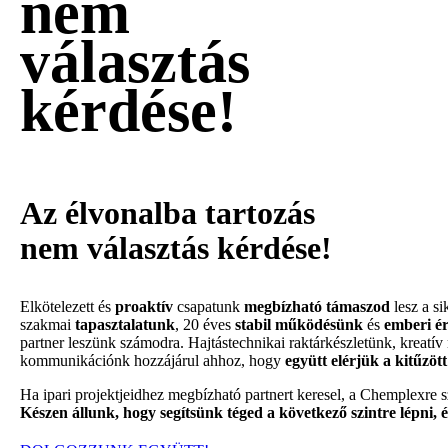
nem
választás
kérdése!
Az élvonalba tartozás
nem választás kérdése!
Elkötelezett és
proaktív
csapatunk
megbízható támaszod
lesz a si
szakmai
tapasztalatunk
, 20 éves
stabil működésünk
és
emberi é
partner leszünk számodra. Hajtástechnikai raktárkészletünk, kreatí
kommunikációnk hozzájárul ahhoz, hogy
együtt elérjük a kitűzött
Ha ipari projektjeidhez megbízható partnert keresel, a Chemplexre 
Készen állunk, hogy segítsünk téged a következő szintre lépni, é