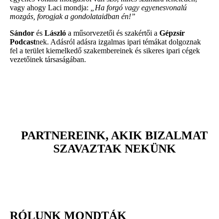
vagy ahogy Laci mondja:
„Ha forgó vagy egyenesvonalú
mozgás, forogjak a gondolataidban én!”
Sándor
és
László
a műsorvezetői és szakértői a
Gépzsír
Podcast
nek. Adásról adásra izgalmas ipari témákat dolgoznak
fel a terület kiemelkedő szakembereinek és sikeres ipari cégek
vezetőinek társaságában.
PARTNEREINK, AKIK BIZALMAT
SZAVAZTAK NEKÜNK
RÓLUNK MONDTÁK​​