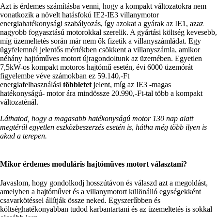
Azt is érdemes számításba venni, hogy a kompakt változatokra nem
vonatkozik a növelt hatásfokú IE2-IE3 villanymotor
energiahatékonysági szabályozás, így azokat a gyárak az IE1, azaz
nagyobb fogyasztású motorokkal szerelik. A gyártási költség kevesebb,
míg üzemeltetés során már nem ők fizetik a villanyszámládat. Egy
ügyfelemnél jelentős mértékben csökkent a villanyszámla, amikor
néhány hajtóműves motort újragondoltunk az üzemében. Egyetlen
7,5kW-os kompakt motoros hajtómű esetén, évi 6000 üzemórát
figyelembe véve számokban ez 59.140,-Ft
energiafelhasználási
többletet
jelent, míg az IE3 -magas
hatékonyságú- motor ára mindössze 20.990,-Ft-tal több a kompakt
változaténál.
Láthatod, hogy a magasabb hatékonyságú motor 130 nap alatt
megtérül egyetlen eszközbeszerzés esetén is, hátha még több ilyen is
akad a terepen.
Mikor érdemes moduláris hajtóműves motort választani?
Javaslom, hogy gondolkodj hosszútávon és válaszd azt a megoldást,
amelyben a hajtóművet és a villanymotort különálló egységekként
csavarkötéssel állítják össze neked. Egyszerűbben és
költséghatékonyabban tudod karbantartani és az üzemeltetés is sokkal