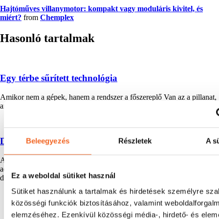
Hajtóműves villanymotor: kompakt vagy moduláris kivitel, és
miért?
from
Chemplex
Hasonló tartalmak
Egy térbe sűrített technológia
Amikor nem a gépek, hanem a rendszer a főszereplő Van az a pillanat,
amikor egy ipari projektben már nem az a kérdés, hogy mit kell
Digitális önkiszolgálás vs. személyes szakértelem?
Beleegyezés
Részletek
A sü
A modern mérnök gyors információt szeretne – és az ipar gyors választ
ad. De vajon elegendő-e mindez a valóban jó döntéshez? A
Ez a weboldal sütiket használ
digitalizáció nemcsak a
Sütiket használunk a tartalmak és hirdetések személyre sz
közösségi funkciók biztosításához, valamint weboldalforgal
elemzéséhez. Ezenkívül közösségi média-, hirdető- és ele