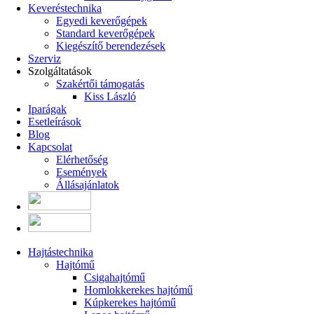
Keveréstechnika
Egyedi keverőgépek
Standard keverőgépek
Kiegészítő berendezések
Szerviz
Szolgáltatások
Szakértői támogatás
Kiss László
Iparágak
Esetleírások
Blog
Kapcsolat
Elérhetőség
Események
Állásajánlatok
Hajtástechnika
Hajtómű
Csigahajtómű
Homlokkerekes hajtómű
Kúpkerekes hajtómű