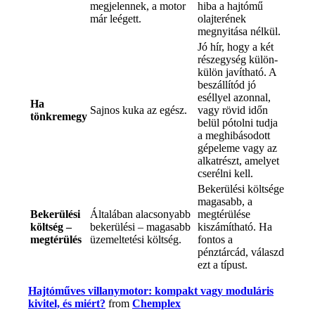
megjelennek, a motor
hiba a hajtómű
már leégett.
olajterének
megnyitása nélkül.
Jó hír, hogy a két
részegység külön-
külön javítható. A
beszállítód jó
eséllyel azonnal,
Ha
Sajnos kuka az egész.
vagy rövid időn
tönkremegy
belül pótolni tudja
a meghibásodott
gépeleme vagy az
alkatrészt, amelyet
cserélni kell.
Bekerülési költsége
magasabb, a
Bekerülési
Általában alacsonyabb
megtérülése
költség –
bekerülési – magasabb
kiszámítható. Ha
megtérülés
üzemeltetési költség.
fontos a
pénztárcád, válaszd
ezt a típust.
Hajtóműves villanymotor: kompakt vagy moduláris
kivitel, és miért?
from
Chemplex