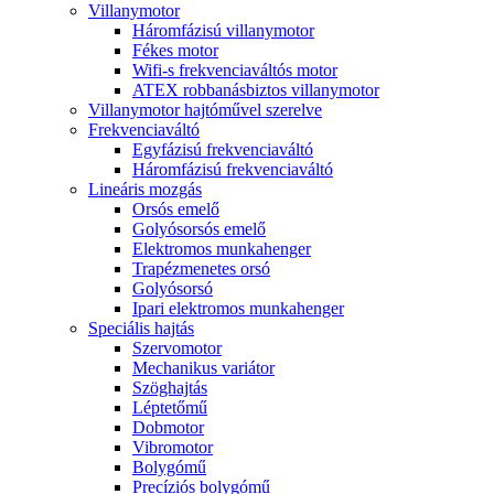
Villanymotor
Háromfázisú villanymotor
Fékes motor
Wifi-s frekvenciaváltós motor
ATEX robbanásbiztos villanymotor
Villanymotor hajtóművel szerelve
Frekvenciaváltó
Egyfázisú frekvenciaváltó
Háromfázisú frekvenciaváltó
Lineáris mozgás
Orsós emelő
Golyósorsós emelő
Elektromos munkahenger
Trapézmenetes orsó
Golyósorsó
Ipari elektromos munkahenger
Speciális hajtás
Szervomotor
Mechanikus variátor
Szöghajtás
Léptetőmű
Dobmotor
Vibromotor
Bolygómű
Precíziós bolygómű