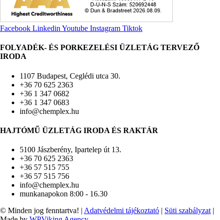
Facebook
Linkedin
Youtube
Instagram
Tiktok
FOLYADÉK- ÉS PORKEZELÉSI ÜZLETÁG TERVEZŐ
IRODA
1107 Budapest, Ceglédi utca 30.
+36 70 625 2363
+36 1 347 0682
+36 1 347 0683
info@chemplex.hu
HAJTÓMŰ ÜZLETÁG IRODA ÉS RAKTÁR
5100 Jászberény, Ipartelep út 13.
+36 70 625 2363
+36 57 515 755
+36 57 515 756
info@chemplex.hu
munkanapokon 8:00 - 16.30
© Minden jog fenntartva! |
Adatvédelmi tájékoztató
|
Süti szabályzat
|
Made by
WPViking Agency