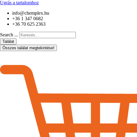
Ugrás a tartalomhoz
info@chemplex.hu
+36 1 347 0682
+36 70 625 2363
Search ...
Találat
Összes találat megtekintése!