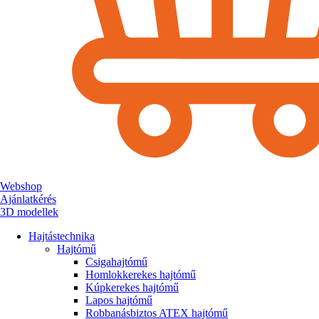
Webshop
Ajánlatkérés
3D modellek
Hajtástechnika
Hajtómű
Csigahajtómű
Homlokkerekes hajtómű
Kúpkerekes hajtómű
Lapos hajtómű
Robbanásbiztos ATEX hajtómű