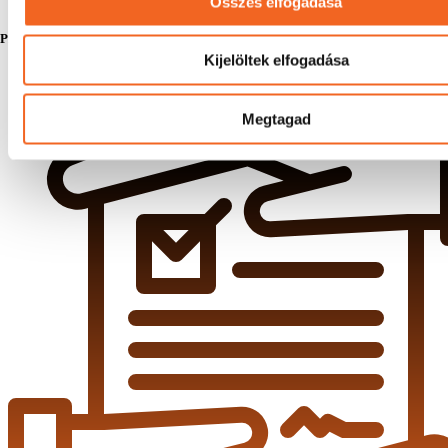
Összes elfogadása
Próbáld ki a webshopot!
Kijelöltek elfogadása
Megtagad