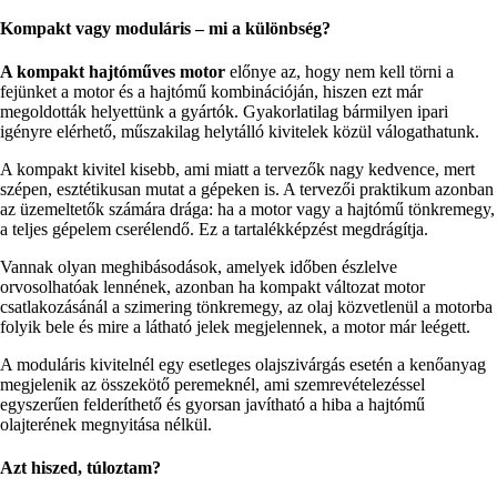
Kompakt vagy moduláris – mi a különbség?
A kompakt hajtóműves motor
előnye az, hogy nem kell törni a
fejünket a motor és a hajtómű kombinációján, hiszen ezt már
megoldották helyettünk a gyártók. Gyakorlatilag bármilyen ipari
igényre elérhető, műszakilag helytálló kivitelek közül válogathatunk.
A kompakt kivitel kisebb, ami miatt a tervezők nagy kedvence, mert
szépen, esztétikusan mutat a gépeken is. A tervezői praktikum azonban
az üzemeltetők számára drága: ha a motor vagy a hajtómű tönkremegy,
a teljes gépelem cserélendő. Ez a tartalékképzést megdrágítja.
Vannak olyan meghibásodások, amelyek időben észlelve
orvosolhatóak lennének, azonban ha kompakt változat motor
csatlakozásánál a szimering tönkremegy, az olaj közvetlenül a motorba
folyik bele és mire a látható jelek megjelennek, a motor már leégett.
A moduláris kivitelnél egy esetleges olajszivárgás esetén a kenőanyag
megjelenik az összekötő peremeknél, ami szemrevételezéssel
egyszerűen felderíthető és gyorsan javítható a hiba a hajtómű
olajterének megnyitása nélkül.
Azt hiszed, túloztam?