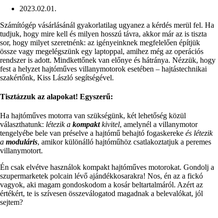
2023.02.01.
Számítógép vásárlásánál gyakorlatilag ugyanez a kérdés merül fel. Ha
tudjuk, hogy mire kell és milyen hosszú távra, akkor már az is tiszta
sor, hogy milyet szeretnénk: az igényeinknek megfelelően építjük
össze vagy megelégszünk egy laptoppal, amihez még az operációs
rendszer is adott. Mindkettőnek van előnye és hátránya. Nézzük, hogy
fest a helyzet hajtóműves villanymotorok esetében – hajtástechnikai
szakértőnk, Kiss László segítségével.
Tisztázzuk az alapokat! Egyszerű:
Ha hajtóműves motorra van szükségünk, két lehetőség közül
választhatunk:
létezik a
kompakt
kivitel
, amelynél a villanymotor
tengelyébe bele van préselve a hajtómű behajtó fogaskereke
és létezik
a
moduláris
, amikor különálló hajtóműhöz csatlakoztatjuk a peremes
villanymotort.
Én csak elvétve használok kompakt hajtóműves motorokat. Gondolj a
szupermarketek polcain lévő ajándékkosarakra! Nos, én az a fickó
vagyok, aki magam gondoskodom a kosár beltartalmáról. Azért az
értékért, te is szívesen összeválogatod magadnak a belevalókat, jól
sejtem?