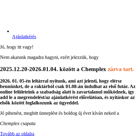
Ajánlatkérés
Jó, hogy itt vagy!
Nem akarunk magadra hagyni, ezért jelezzük, hogy
2025.12.20-2026.01.04. között a Chemplex
zárva tart.
2026. 01. 05-én leltárral nyitunk, ami azt jelenti, hogy elérsz
bennünket, de a raktárból csak 01.08-án indulhat az első futár. Az
online felületeink a szabadság alatt is zavartalanul működnek, így
add le a megrendelést/az ajánlatkérést előrelátóan, és nyitáskor az
elsők között foglalkozunk az ügyeddel.
Jó pihenést, meghitt ünneplést és boldog új évet kíván neked a
Chemplex csapata
Tovább az oldalra