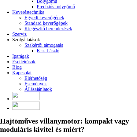
Bolygómű
Precíziós bolygómű
Keveréstechnika
Egyedi keverőgépek
Standard keverőgépek
Kiegészítő berendezések
Szerviz
Szolgáltatások
Szakértői támogatás
Kiss László
Iparágak
Esetleírások
Blog
Kapcsolat
Elérhetőség
Események
Állásajánlatok
Hajtóműves villanymotor: kompakt vagy
moduláris kivitel és miért?