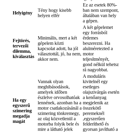
Ez az esetek 80%-
Tény hogy kisebb
ban nem szempont,
Helyigény
helyen elfér
általában van hely
a gépen.
A két gépelemet
egy forrásból
Minimális, mert a két
érdemes
Fejtörés,
gépelem közti
beszerezni. Ha
tervezői
kapcsolat adott, ha jól
alulméretezted a
dilemma,
választottál, jó, ha nem,
motor
kiválasztás
akkor nem.
teljesítményét,
gond nélkül tehetsz
rá nagyobbat.
A moduláris
Vannak olyan
kivitelnél egy
meghibásodások,
esetleges
amelyek időben
olajszivárgás esetén
észlelve orvosolhatóak
a kenőanyag
Ha egy
lennének, azonban ha a
megjelenik az
egyszerű
motor csatlakozásánál a
összekötő
szimering
szimering tönkremegy,
peremeknél
megadja
az olaj közvetlenül a
,egyszerűen
magát
motorba folyik bele és
felderíthető és
mire a látható jelek
gyorsan javítható a