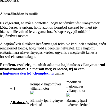
olcsóbb lesz.
A beszállítódon is múlik
És végezetül, ha már eldöntötted, hogy hajtóművet és villanymotort
kötsz össze, javaslom, hogy azonos forrásból szerezd be, mert így
biztosan illeszthető lesz egymáshoz és kapsz egy jól működő
hajtóműves motort.
A hajtóművek általában kenőanyaggal feltöltve kerülnek átadásra, ezért
rendelésnél fontos, hogy tudd a beépítés helyzetét. Ez a hajtómű
élettartamára nézve lényeges kérdés, ugyanis a megfelelő kenés a
hosszú élettartam alapja.
Remélem, ezzel elég muníciót adtam a hajtóműves villanymotorod
kiválasztásához. Ha maradt még kérdésed, írj nekem
a
hajtomuszakerto@chemplex.hu
címre.
moduláris
kompakt hajtóműves
hajtóműves
villanymotor
+-?
villanymotor
Bármely ipari igényre
Bármely ipari
Alkalmazás
elérhető
igényre elérhető