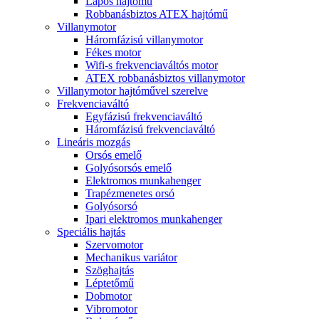
Lapos hajtómű
Robbanásbiztos ATEX hajtómű
Villanymotor
Háromfázisú villanymotor
Fékes motor
Wifi-s frekvenciaváltós motor
ATEX robbanásbiztos villanymotor
Villanymotor hajtóművel szerelve
Frekvenciaváltó
Egyfázisú frekvenciaváltó
Háromfázisú frekvenciaváltó
Lineáris mozgás
Orsós emelő
Golyósorsós emelő
Elektromos munkahenger
Trapézmenetes orsó
Golyósorsó
Ipari elektromos munkahenger
Speciális hajtás
Szervomotor
Mechanikus variátor
Szöghajtás
Léptetőmű
Dobmotor
Vibromotor