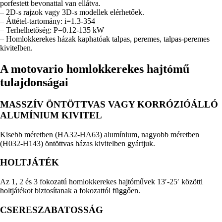
porfestett bevonattal van ellátva.
– 2D-s rajzok vagy 3D-s modellek elérhetőek.
– Áttétel-tartomány: i=1.3-354
– Terhelhetőség: P=0.12-135 kW
– Homlokkerekes házak kaphatóak talpas, peremes, talpas-peremes
kivitelben.
A motovario homlokkerekes hajtómű
tulajdonságai
MASSZÍV ÖNTÖTTVAS VAGY KORRÓZIÓÁLLÓ
ALUMÍNIUM KIVITEL
Kisebb méretben (HA32-HA63) alumínium, nagyobb méretben
(H032-H143) öntöttvas házas kivitelben gyártjuk.
HOLTJÁTÉK
Az 1, 2 és 3 fokozatú homlokkerekes hajtóművek 13′-25′ közötti
holtjátékot biztosítanak a fokozattól függően.
CSERESZABATOSSÁG