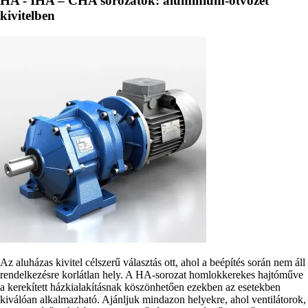
HA - IHA – CHA sorozatok: alumínium-ötvözet
kivitelben
Az aluházas kivitel célszerű választás ott, ahol a beépítés során nem áll
rendelkezésre korlátlan hely. A HA-sorozat homlokkerekes hajtóműve
a kerekített házkialakításnak köszönhetően ezekben az esetekben
kiválóan alkalmazható. Ajánljuk mindazon helyekre, ahol ventilátorok,