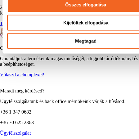
Összes elfogadása
20 éves iparági tapasztalatunk és szaktudásunk révén megtaláljuk a
legjobb megoldást neked is.
Kijelöltek elfogadása
Tanácsadást kérek
Megtagad
Chemplex garancia
Garantáljuk a termékeink magas minőségét, a legjobb ár-értékarányt és
a beépíthetőséget.
Válaszd a chemplexet!
Maradt még kérdésed?
Ügyfélszolgálatunk és back office mérnökeink várják a hívásod!
+36 1 347 0682
+36 70 625 2363
Ügyfélszolgálat