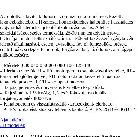
Az öntöttvas kivitel különösen zord üzemi körülmények között a
legmegbízhatóbb, a H-sorozat homlokkerekes hajtóműve használatos
nagy radiális terhelést jelentő alkalmazásoknál is. A teljes
sokoldalúságot széles terméksála, 25-90 mm tengelyátmérővel
biztosítja minden felhasználó számára. Főként lökésszerű igénybevételt
jelentő alkalmazások esetén javasoljuk, így pl. lemezollók, prések,
centrifugák, serleges felhordók, forgóasztalok, rázódobok, aprítógépek
működtetésére.
– Méretek: 030-040-050-060-080-100-125-140
– Elérhető verziók: H – IEC motorperem csatlakozással szerelve, IH –
tömör behajtó tengellyel, PH motor oldalon beszerelt rugalmas
tengelykapcsolóval, CH – kompakt motorral.
– Talpas, peremes és univerzális kivitelben kaphatóak.
– Teljesítmény 135 kW-ig, 1, 2 és 3 fokozat, maximális
forgatónyomaték 8000 Nm
– Kihajtóperem és visszafutásgátló -tartozékként- elérhető.
– ATEX robbanásbiztos kivitelben is kapható: ATEX 2GD és 3GD”””
Ajánlatkérés
3D modellek