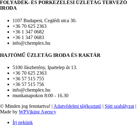
FOLYADÉK- ÉS PORKEZELÉSI ÜZLETÁG TERVEZŐ
IRODA
1107 Budapest, Ceglédi utca 30.
+36 70 625 2363
+36 1 347 0682
+36 1 347 0683
info@chemplex.hu
HAJTÓMŰ ÜZLETÁG IRODA ÉS RAKTÁR
5100 Jászberény, Ipartelep út 13.
+36 70 625 2363
+36 57 515 755
+36 57 515 756
info@chemplex.hu
munkanapokon 8:00 - 16.30
© Minden jog fenntartva! |
Adatvédelmi tájékoztató
|
Süti szabályzat
|
Made by
WPViking Agency
Írj nekünk