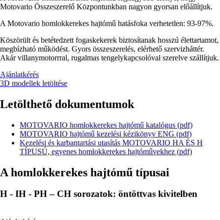
Motovario Összeszerelő Központunkban nagyon gyorsan előállítjuk.
A Motovario homlokkerekes hajtómű hatásfoka verhetetlen: 93-97%.
Köszörült és betétedzett fogaskekerek biztosítanak hosszú élettartamot,
megbízható működést. Gyors összeszerelés, elérhető szervizháttér.
Akár villanymotorrral, rugalmas tengelykapcsolóval szerelve szállítjuk.
Ajánlatkérés
3D modellek letöltése
Letölthető dokumentumok
MOTOVARIO homlokkerekes hajtómű katalógus (pdf)
MOTOVARIO hajtómű kezelési kézikönyv ENG (pdf)
Kezelési és karbantartási utasítás MOTOVARIO HA ÉS H
TÍPUSÚ, egyenes homlokkerekes hajtóművekhez (pdf)
A homlokkerekes hajtómű típusai
H - IH - PH – CH sorozatok: öntöttvas kivitelben