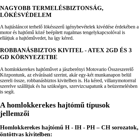
NAGYOBB TERMELÉSBIZTONSÁG,
LÖKÉSVÉDELEM
A hajtásláncot terhelő lökésszerű igénybevételek kivédése érdekében a
motor és hajtómű közé beépített rugalmas tengelykapcsolóval is
ellátjuk a hajtóművedet, ha így kéred.
ROBBANÁSBIZTOS KIVITEL - ATEX 2GD ÉS 3
GD KÖRNYEZETBE
A homlokkerekes hajtóművet a jászberényi Motovario Összeszerelő
Központunk, az elvárásaid szerint, akár egy-két munkanapon belül
szereli össze, robbanásbiztos kivitelben is. Ha kéred, villanymotorrral
szerelve szállítjuk és ha szükséges, szervizcsapatunk a beüzemelésben
is segít.
A homlokkerekes hajtómű típusok
jellemzői
Homlokkerekes hajtómű H - IH - PH – CH sorozatok,
öntöttvas kivitelben: