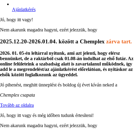
Ajánlatkérés
Jó, hogy itt vagy!
Nem akarunk magadra hagyni, ezért jelezzük, hogy
2025.12.20-2026.01.04. között a Chemplex
zárva tart.
2026. 01. 05-én leltárral nyitunk, ami azt jelenti, hogy elérsz
bennünket, de a raktárból csak 01.08-án indulhat az első futár. Az
online felületeink a szabadság alatt is zavartalanul működnek, így
add le a megrendelést/az ajánlatkérést előrelátóan, és nyitáskor az
elsők között foglalkozunk az ügyeddel.
Jó pihenést, meghitt ünneplést és boldog új évet kíván neked a
Chemplex csapata
Tovább az oldalra
Jó, hogy itt vagy és még időben tudunk értesíteni!
Nem akarunk magadra hagyni, ezért jelezzük, hogy