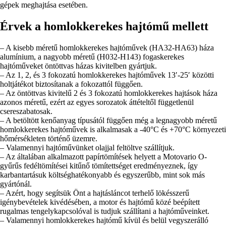
gépek meghajtása esetében.
Érvek a homlokkerekes hajtómű mellett
– A kisebb méretű homlokkerekes hajtóművek (HA32-HA63) háza
alumínium, a nagyobb méretű (H032-H143) fogaskerekes
hajtóműveket öntöttvas házas kivitelben gyártjuk.
– Az 1, 2, és 3 fokozatú homlokkerekes hajtóművek 13′-25′ közötti
holtjátékot biztosítanak a fokozattól függően.
– Az öntöttvas kivitelű 2 és 3 fokozatú homlokkerekes hajtások háza
azonos méretű, ezért az egyes sorozatok áttételtől függetlenül
csereszabatosak.
– A betöltött kenőanyag típusától függően még a legnagyobb méretű
homlokkerekes hajtóművek is alkalmasak a -40°C és +70°C környezeti
hőmérsékleten történő üzemre.
– Valamennyi hajtóművünket olajjal feltöltve szállítjuk.
– Az általában alkalmazott papírtömítések helyett a Motovario O-
gyűrűs fedéltömítései kitűnő tömítettséget eredményeznek, így
karbantartásuk költséghatékonyabb és egyszerűbb, mint sok más
gyártónál.
– Azért, hogy segítsük Önt a hajtásláncot terhelő lökésszerű
igénybevételek kivédésében, a motor és hajtómű közé beépített
rugalmas tengelykapcsolóval is tudjuk szállítani a hajtóműveinket.
– Valamennyi homlokkerekes hajtómű kívül és belül vegyszerálló