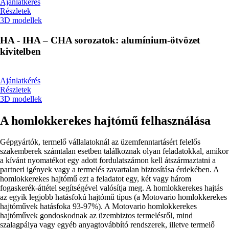
Ajánlatkérés
Részletek
3D modellek
HA - IHA – CHA sorozatok: alumínium-ötvözet
kivitelben
Ajánlatkérés
Részletek
3D modellek
A homlokkerekes hajtómű felhasználása
Gépgyártók, termelő vállalatoknál az üzemfenntartásért felelős
szakemberek számtalan esetben találkoznak olyan feladatokkal, amikor
a kívánt nyomatékot egy adott fordulatszámon kell átszármaztatni a
partneri igények vagy a termelés zavartalan biztosítása érdekében. A
homlokkerekes hajtómű ezt a feladatot egy, két vagy három
fogaskerék-áttétel segítségével valósítja meg. A homlokkerekes hajtás
az egyik legjobb hatásfokú hajtómű típus (a Motovario homlokkerekes
hajtóművek hatásfoka 93-97%). A Motovario homlokkerekes
hajtóművek gondoskodnak az üzembiztos termelésről, mind
szalagpálya vagy egyéb anyagtovábbító rendszerek, illetve termelő