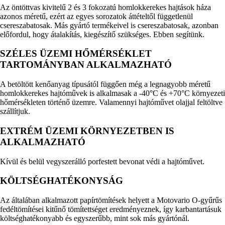
Az öntöttvas kivitelű 2 és 3 fokozatú homlokkerekes hajtások háza
azonos méretű, ezért az egyes sorozatok áttételtől függetlenül
csereszabatosak. Más gyártó termékeivel is csereszabatosak, azonban
előfordul, hogy átalakítás, kiegészítő szükséges. Ebben segítünk.
SZÉLES ÜZEMI HŐMÉRSÉKLET
TARTOMÁNYBAN ALKALMAZHATÓ
A betöltött kenőanyag típusától függően még a legnagyobb méretű
homlokkerekes hajtóművek is alkalmasak a -40°C és +70°C környezeti
hőmérsékleten történő üzemre. Valamennyi hajtóművet olajjal feltöltve
szállítjuk.
EXTRÉM ÜZEMI KÖRNYEZETBEN IS
ALKALMAZHATÓ
Kívül és belül vegyszerálló porfestett bevonat védi a hajtóművet.
KÖLTSÉGHATÉKONYSÁG
Az általában alkalmazott papírtömítések helyett a Motovario O-gyűrűs
fedéltömítései kitűnő tömítettséget eredményeznek, így karbantartásuk
költséghatékonyabb és egyszerűbb, mint sok más gyártónál.