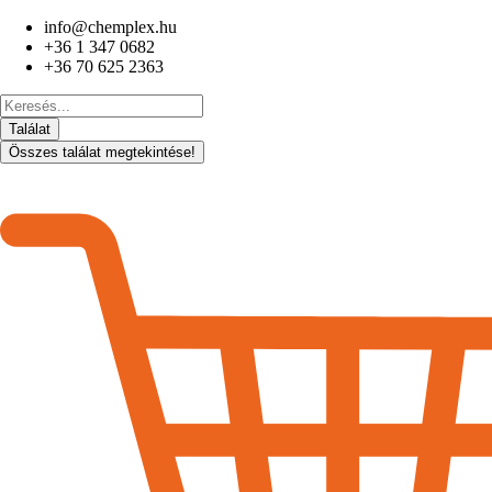
Ugrás
info@chemplex.hu
a
+36 1 347 0682
tartalomhoz
+36 70 625 2363
Search
...
Találat
Összes találat megtekintése!