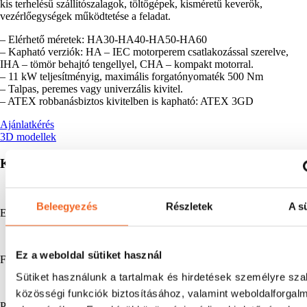
kis terhelésű szállítószalagok, töltőgépek, kisméretű keverők,
vezérlőegységek működtetése a feladat.
– Elérhető méretek: HA30-HA40-HA50-HA60
– Kapható verziók: HA – IEC motorperem csatlakozással szerelve,
IHA – tömör behajtó tengellyel, CHA – kompakt motorral.
– 11 kW teljesítményig, maximális forgatónyomaték 500 Nm
– Talpas, peremes vagy univerzális kivitel.
– ATEX robbanásbiztos kivitelben is kapható: ATEX 3GD
Ajánlatkérés
3D modellek
Kiegészítő termékek homlokkerekes hajtóműhöz
Beleegyezés
Részletek
A sü
Egyoldali kihajtó
Ez a weboldal sütiket használ
Fedél
Sütiket használunk a tartalmak és hirdetések személyre sz
közösségi funkciók biztosításához, valamint weboldalforgal
Perem