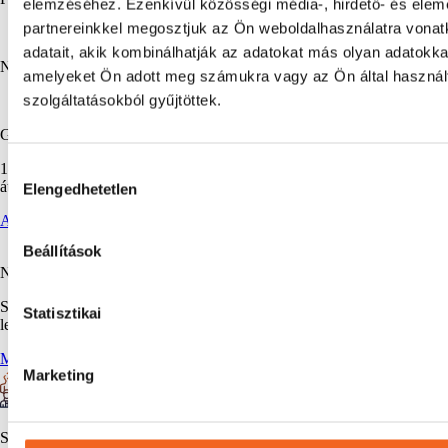
elemzéséhez. Ezenkívül közösségi média-, hirdető- és ele
partnereinkkel megosztjuk az Ön weboldalhasználatra vona
adatait, akik kombinálhatják az adatokat más olyan adatokka
Nyomatékkar
amelyeket Ön adott meg számukra vagy az Ön által haszná
szolgáltatásokból gyűjtöttek.
Gyors kiszállítás
Hozzájárulás
1-2 munkanapon belül szállítjuk raktáron levő termékeinket, vagy
átveheted személyesen is.
Elengedhetetlen
kiválasztása
Ajánlatkérés
Beállítások
Nagy raktárkészlet
Széles raktárkészletet tartunk, hogy mindig elérhesd a számodra
Statisztikai
legfontosabb termékeket.
Megnézem a termékeket
Marketing
Szakértői támogatás