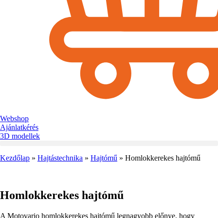
Webshop
Ajánlatkérés
3D modellek
Kezdőlap
»
Hajtástechnika
»
Hajtómű
»
Homlokkerekes hajtómű
Homlokkerekes hajtómű
A Motovario homlokkerekes hajtómű legnagyobb előnye, hogy