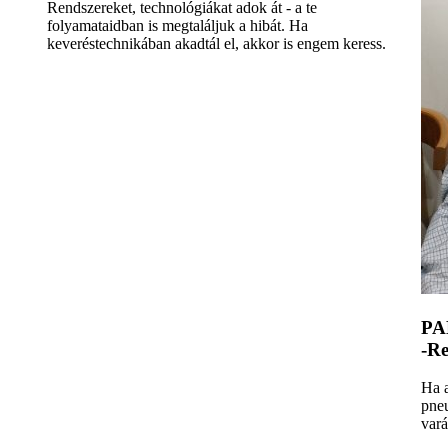
Rendszereket, technológiákat adok át - a te
folyamataidban is megtaláljuk a hibát. Ha
keveréstechnikában akadtál el, akkor is engem keress.
PA
-Re
Ha a
pneu
vará