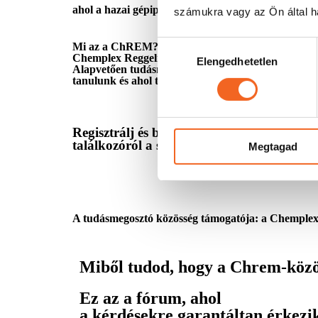
ahol a hazai gépipar legjobb arcai találkoznak
számukra vagy az Ön által ha
Hozzájárulás
Mi az a ChREM?
Chemplex Reggeli Etikus Mérnököknek
Elengedhetetlen
kiválasztása
Alapvetően tudásmegosztáson alapuló közösség, ahol
tanulunk és ahol tudjuk, segítjük egymás munkáját -
Regisztrálj és biztosítsd be a helyed 202
találkozóról a szervezés megkezdésekor.
Megtagad
A tudásmegosztó közösség támogatója: a Chemple
Miből tudod, hogy a Chrem-közö
Ez az a fórum, ahol
a kérdésekre garantáltan érkezik