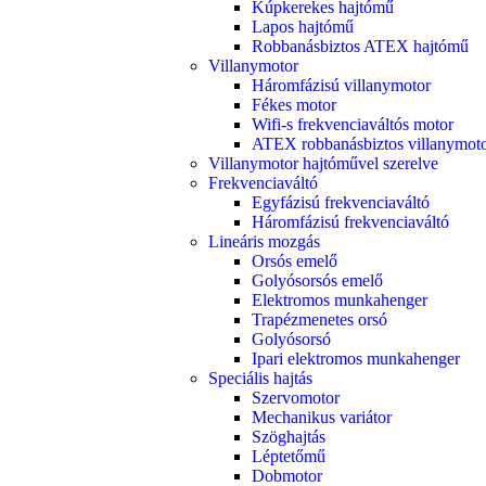
Kúpkerekes hajtómű
Lapos hajtómű
Robbanásbiztos ATEX hajtómű
Villanymotor
Háromfázisú villanymotor
Fékes motor
Wifi-s frekvenciaváltós motor
ATEX robbanásbiztos villanymot
Villanymotor hajtóművel szerelve
Frekvenciaváltó
Egyfázisú frekvenciaváltó
Háromfázisú frekvenciaváltó
Lineáris mozgás
Orsós emelő
Golyósorsós emelő
Elektromos munkahenger
Trapézmenetes orsó
Golyósorsó
Ipari elektromos munkahenger
Speciális hajtás
Szervomotor
Mechanikus variátor
Szöghajtás
Léptetőmű
Dobmotor