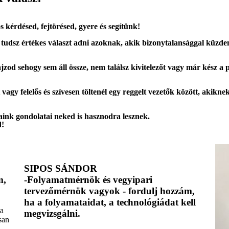
 kérdésed, fejtörésed, gyere és segítünk!
udsz értékes választ adni azoknak, akik bizonytalansággal küzdene
jzod sehogy sem áll össze, nem találsz kivitelezőt vagy már kész a p
vagy felelős és szívesen töltenél egy reggelt vezetők között, akikn
aink gondolatai neked is hasznodra lesznek.
d!
SIPOS SÁNDOR
m,
-Folyamatmérnök és vegyipari
tervezőmérnök vagyok - fordulj hozzám,
ha a folyamataidat, a technológiádat kell
ha
megvizsgálni.
san