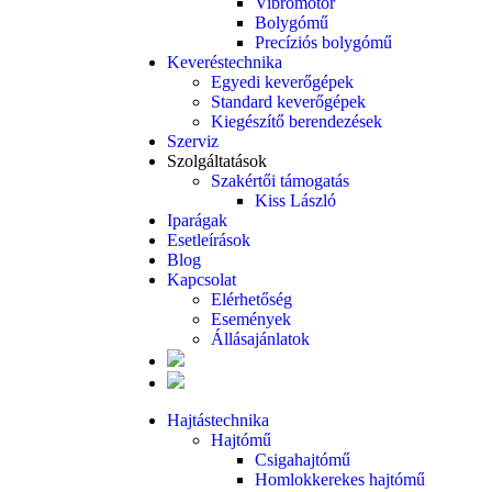
Vibromotor
Bolygómű
Precíziós bolygómű
Keveréstechnika
Egyedi keverőgépek
Standard keverőgépek
Kiegészítő berendezések
Szerviz
Szolgáltatások
Szakértői támogatás
Kiss László
Iparágak
Esetleírások
Blog
Kapcsolat
Elérhetőség
Események
Állásajánlatok
Hajtástechnika
Hajtómű
Csigahajtómű
Homlokkerekes hajtómű