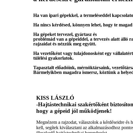
Ha van ipari gépekkel, a termeléseddel kapcsolatos
Ha nincs kérdésed, könnyen lehet, hogy te magad t
Ha gépeket tervezel, gyártasz és
problémád van a gépeiddel, a tervezés alatt álló ra
rajzaidat és nézzük meg együtt.
Ha vezetőként vagy tulajdonosként egy vállalatért 
túlélési gyakorlatok.
Tapasztalt előadóink, mérnöktársaink, vezetőtárs
Bármelyikben magadra ismersz, köztünk a helye
KISS LÁSZLÓ
-Hajtástechnikai szakértőként biztosíto
hogy a gépeid jól működjenek!
Megnézem a rajzodat, válaszolok a kérdéseidre és 
kell, segítek kiválasztani az alkalmazásodhoz ponto
illeszkedő hajtástechnikai berendezést.