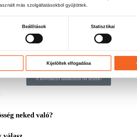
sznált más szolgáltatásokból gyűjtöttek.
Beállítások
Statisztikai
 gépész- és tervezőmérnökökkel, ipari termelő vállalatok vezetőive
 egy finom reggeli elfogyasztása mellett.
3. ChREM rendezvényeire a piros gombra kattintva és k
Kijelöltek elfogadása
A következő találkozón ott leszek!
x
sség neked való?
 válasz.