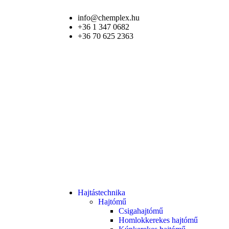
info@chemplex.hu
+36 1 347 0682
+36 70 625 2363
Hajtástechnika
Hajtómű
Csigahajtómű
Homlokkerekes hajtómű