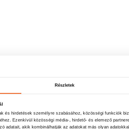
Részletek
ál
mak és hirdetések személyre szabásához, közösségi funkciók biz
hez. Ezenkívül közösségi média-, hirdető- és elemező partner
zó adatait, akik kombinálhatják az adatokat más olyan adatokka