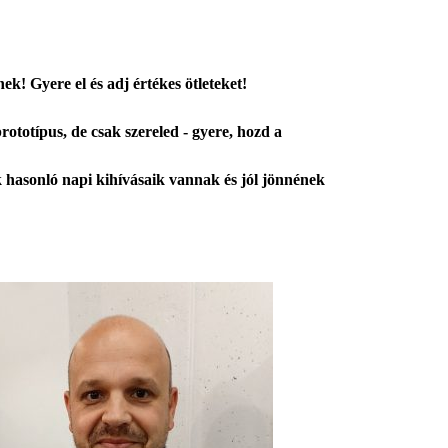
k! Gyere el és adj értékes ötleteket!
rototípus, de csak szereled - gyere, hozd a
ek hasonló napi kihívásaik vannak és jól jönnének