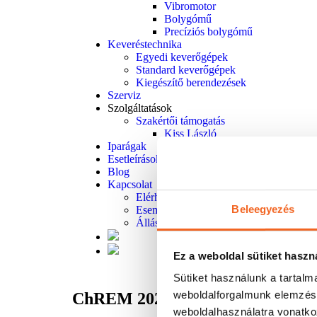
Vibromotor
Bolygómű
Precíziós bolygómű
Keveréstechnika
Egyedi keverőgépek
Standard keverőgépek
Kiegészítő berendezések
Szerviz
Szolgáltatások
Szakértői támogatás
Kiss László
Iparágak
Esetleírások
Blog
Kapcsolat
Elérhetőség
Beleegyezés
Események
Állásajánlatok
Ez a weboldal sütiket haszn
Sütiket használunk a tartal
weboldalforgalmunk elemzésé
ChREM 2023,
weboldalhasználatra vonatko