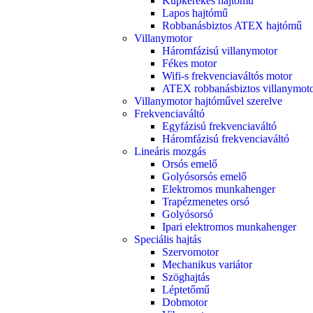
Kúpkerekes hajtómű
Lapos hajtómű
Robbanásbiztos ATEX hajtómű
Villanymotor
Háromfázisú villanymotor
Fékes motor
Wifi-s frekvenciaváltós motor
ATEX robbanásbiztos villanymot
Villanymotor hajtóművel szerelve
Frekvenciaváltó
Egyfázisú frekvenciaváltó
Háromfázisú frekvenciaváltó
Lineáris mozgás
Orsós emelő
Golyósorsós emelő
Elektromos munkahenger
Trapézmenetes orsó
Golyósorsó
Ipari elektromos munkahenger
Speciális hajtás
Szervomotor
Mechanikus variátor
Szöghajtás
Léptetőmű
Dobmotor