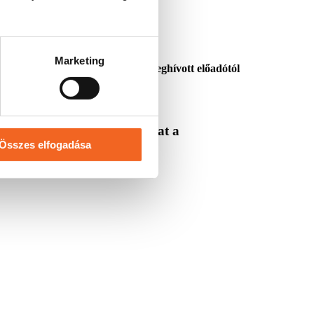
Marketing
l találkozunk, beszélgetünk és meghívott előadótól
üldjük a pontos információkat a
Összes elfogadása