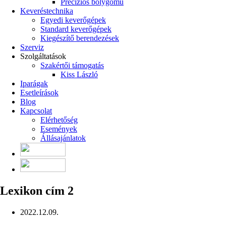
Precíziós bolygómű
Keveréstechnika
Egyedi keverőgépek
Standard keverőgépek
Kiegészítő berendezések
Szerviz
Szolgáltatások
Szakértői támogatás
Kiss László
Iparágak
Esetleírások
Blog
Kapcsolat
Elérhetőség
Események
Állásajánlatok
Lexikon cím 2
2022.12.09.