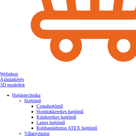
Webshop
Ajánlatkérés
3D modellek
Hajtástechnika
Hajtómű
Csigahajtómű
Homlokkerekes hajtómű
Kúpkerekes hajtómű
Lapos hajtómű
Robbanásbiztos ATEX hajtómű
Villanymotor