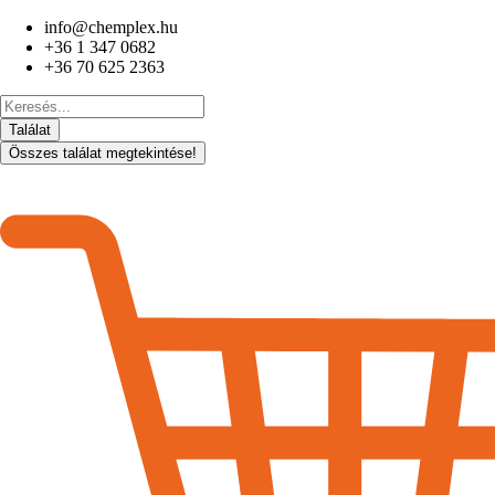
Ugrás
info@chemplex.hu
a
+36 1 347 0682
tartalomhoz
+36 70 625 2363
Search
...
Találat
Összes találat megtekintése!