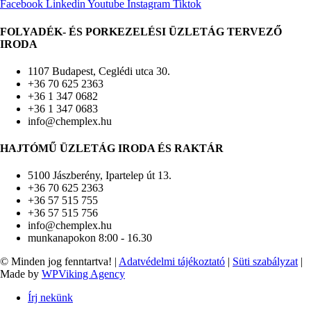
Facebook
Linkedin
Youtube
Instagram
Tiktok
FOLYADÉK- ÉS PORKEZELÉSI ÜZLETÁG TERVEZŐ
IRODA
1107 Budapest, Ceglédi utca 30.
+36 70 625 2363
+36 1 347 0682
+36 1 347 0683
info@chemplex.hu
HAJTÓMŰ ÜZLETÁG IRODA ÉS RAKTÁR
5100 Jászberény, Ipartelep út 13.
+36 70 625 2363
+36 57 515 755
+36 57 515 756
info@chemplex.hu
munkanapokon 8:00 - 16.30
© Minden jog fenntartva! |
Adatvédelmi tájékoztató
|
Süti szabályzat
|
Made by
WPViking Agency
Írj nekünk