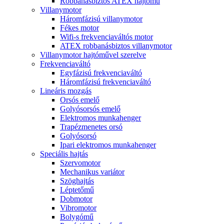
Robbanásbiztos ATEX hajtómű
Villanymotor
Háromfázisú villanymotor
Fékes motor
Wifi-s frekvenciaváltós motor
ATEX robbanásbiztos villanymotor
Villanymotor hajtóművel szerelve
Frekvenciaváltó
Egyfázisú frekvenciaváltó
Háromfázisú frekvenciaváltó
Lineáris mozgás
Orsós emelő
Golyósorsós emelő
Elektromos munkahenger
Trapézmenetes orsó
Golyósorsó
Ipari elektromos munkahenger
Speciális hajtás
Szervomotor
Mechanikus variátor
Szöghajtás
Léptetőmű
Dobmotor
Vibromotor
Bolygómű