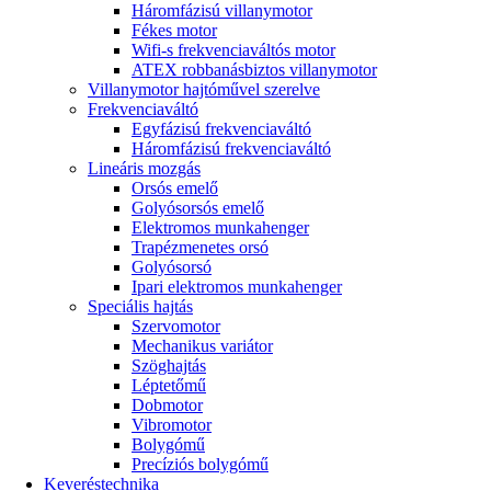
Háromfázisú villanymotor
Fékes motor
Wifi-s frekvenciaváltós motor
ATEX robbanásbiztos villanymotor
Villanymotor hajtóművel szerelve
Frekvenciaváltó
Egyfázisú frekvenciaváltó
Háromfázisú frekvenciaváltó
Lineáris mozgás
Orsós emelő
Golyósorsós emelő
Elektromos munkahenger
Trapézmenetes orsó
Golyósorsó
Ipari elektromos munkahenger
Speciális hajtás
Szervomotor
Mechanikus variátor
Szöghajtás
Léptetőmű
Dobmotor
Vibromotor
Bolygómű
Precíziós bolygómű
Keveréstechnika