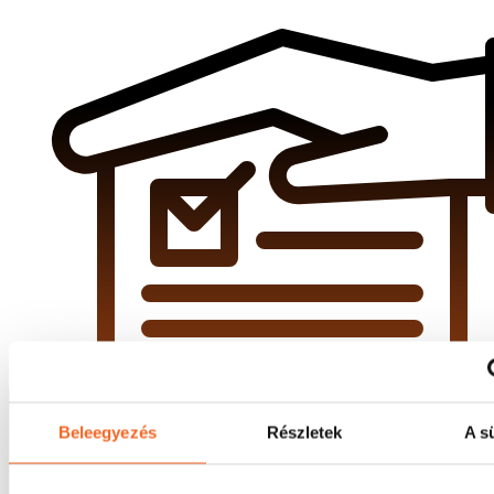
Beleegyezés
Részletek
A sü