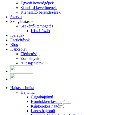
Egyedi keverőgépek
Standard keverőgépek
Kiegészítő berendezések
Szerviz
Szolgáltatások
Szakértői támogatás
Kiss László
Iparágak
Esetleírások
Blog
Kapcsolat
Elérhetőség
Események
Állásajánlatok
Hajtástechnika
Hajtómű
Csigahajtómű
Homlokkerekes hajtómű
Kúpkerekes hajtómű
Lapos hajtómű