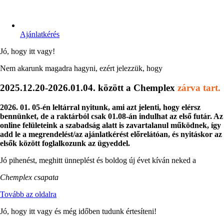
Ajánlatkérés
Jó, hogy itt vagy!
Nem akarunk magadra hagyni, ezért jelezzük, hogy
2025.12.20-2026.01.04. között a Chemplex
zárva tart.
2026. 01. 05-én leltárral nyitunk, ami azt jelenti, hogy elérsz
bennünket, de a raktárból csak 01.08-án indulhat az első futár. Az
online felületeink a szabadság alatt is zavartalanul működnek, így
add le a megrendelést/az ajánlatkérést előrelátóan, és nyitáskor az
elsők között foglalkozunk az ügyeddel.
Jó pihenést, meghitt ünneplést és boldog új évet kíván neked a
Chemplex csapata
Tovább az oldalra
Jó, hogy itt vagy és még időben tudunk értesíteni!