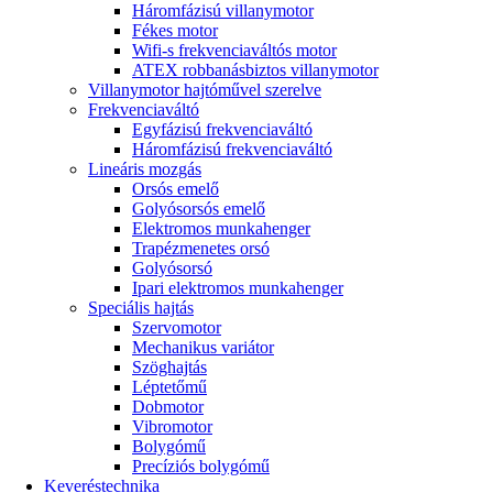
Háromfázisú villanymotor
Fékes motor
Wifi-s frekvenciaváltós motor
ATEX robbanásbiztos villanymotor
Villanymotor hajtóművel szerelve
Frekvenciaváltó
Egyfázisú frekvenciaváltó
Háromfázisú frekvenciaváltó
Lineáris mozgás
Orsós emelő
Golyósorsós emelő
Elektromos munkahenger
Trapézmenetes orsó
Golyósorsó
Ipari elektromos munkahenger
Speciális hajtás
Szervomotor
Mechanikus variátor
Szöghajtás
Léptetőmű
Dobmotor
Vibromotor
Bolygómű
Precíziós bolygómű
Keveréstechnika