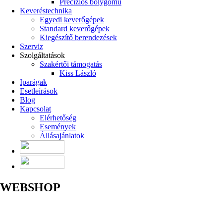
Precíziós bolygómű
Keveréstechnika
Egyedi keverőgépek
Standard keverőgépek
Kiegészítő berendezések
Szerviz
Szolgáltatások
Szakértői támogatás
Kiss László
Iparágak
Esetleírások
Blog
Kapcsolat
Elérhetőség
Események
Állásajánlatok
WEBSHOP