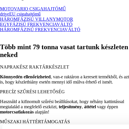
MOTOVARIO CSIGAHAJTÓMŰ
driveEU csigahajtómű
HÁROMFÁZISÚ VILLANYMOTOR
EGYFÁZISÚ FREKVENCIAVÁLTÓ
HÁROMFÁZISÚ FREKVENCIAVÁLTÓ
Több mint 79 tonna vasat tartunk készleten
neked
NAPRAKÉSZ RAKTÁRKÉSZLET
Könnyedén ellenőrizheted
, van-e raktáron a keresett termékből, és azt
is, hogy készlethiány esetén mennyi idő múlva érhető el ismét.
PRECÍZ SZŰRÉSI LEHETŐSÉG
Használd a kifinomult szűrési beállításokat, hogy néhány kattintással
megtalalád a megfelelő eszközt,
teljesítmény
,
áttétel
vagy éppen
motorcsatlakozás
alapján!
MŰSZAKI HÁTTÉRTÁMOGATÁS