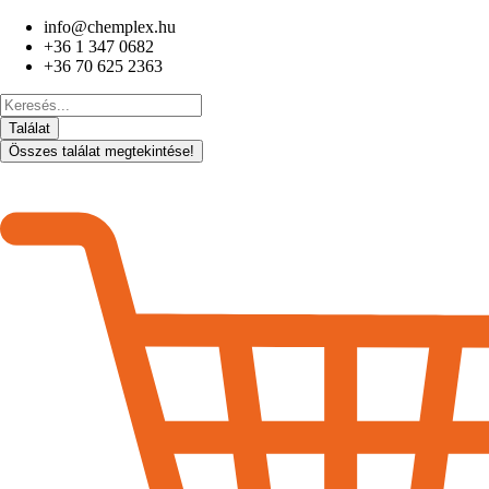
Ugrás
info@chemplex.hu
a
+36 1 347 0682
tartalomhoz
+36 70 625 2363
Search
...
Találat
Összes találat megtekintése!