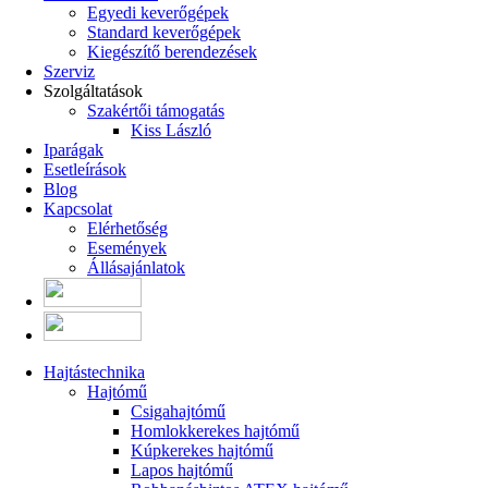
Egyedi keverőgépek
Standard keverőgépek
Kiegészítő berendezések
Szerviz
Szolgáltatások
Szakértői támogatás
Kiss László
Iparágak
Esetleírások
Blog
Kapcsolat
Elérhetőség
Események
Állásajánlatok
Hajtástechnika
Hajtómű
Csigahajtómű
Homlokkerekes hajtómű
Kúpkerekes hajtómű
Lapos hajtómű