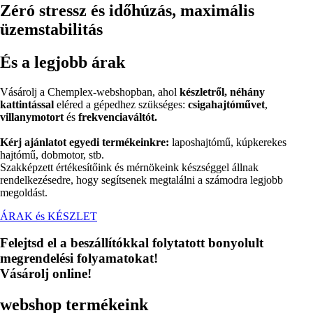
Zéró stressz és időhúzás, maximális
üzemstabilitás
És a legjobb árak
Vásárolj a Chemplex-webshopban, ahol
készletről, néhány
kattintással
eléred a gépedhez szükséges:
csigahajtóművet
,
villanymotort
és
frekvenciaváltót.
Kérj ajánlatot egyedi termékeinkre:
laposhajtómű, kúpkerekes
hajtómű, dobmotor, stb.
Szakképzett értékesítőink és mérnökeink készséggel állnak
rendelkezésedre, hogy segítsenek megtalálni a számodra legjobb
megoldást.
ÁRAK és KÉSZLET
Felejtsd el a beszállítókkal folytatott bonyolult
megrendelési folyamatokat!
Vásárolj online!
webshop termékeink