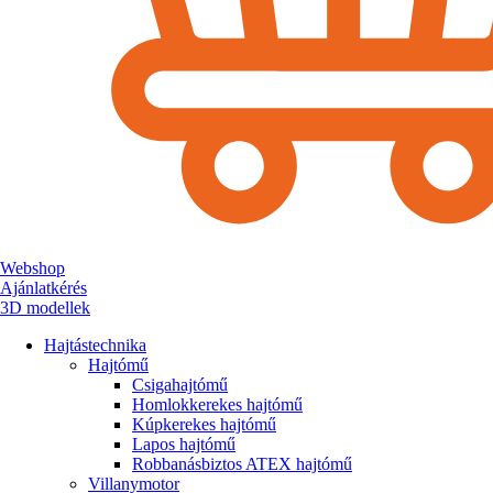
Webshop
Ajánlatkérés
3D modellek
Hajtástechnika
Hajtómű
Csigahajtómű
Homlokkerekes hajtómű
Kúpkerekes hajtómű
Lapos hajtómű
Robbanásbiztos ATEX hajtómű
Villanymotor