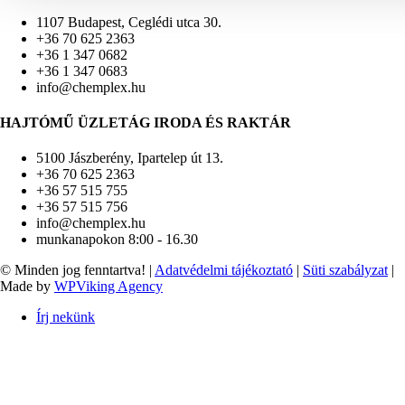
1107 Budapest, Ceglédi utca 30.
+36 70 625 2363
+36 1 347 0682
+36 1 347 0683
info@chemplex.hu
HAJTÓMŰ ÜZLETÁG IRODA ÉS RAKTÁR
5100 Jászberény, Ipartelep út 13.
+36 70 625 2363
+36 57 515 755
+36 57 515 756
info@chemplex.hu
munkanapokon 8:00 - 16.30
© Minden jog fenntartva! |
Adatvédelmi tájékoztató
|
Süti szabályzat
|
Made by
WPViking Agency
Írj nekünk