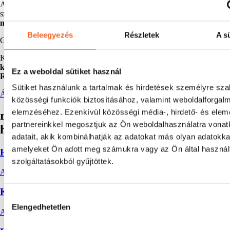
A tervezéstől kezdve, a termékek kiválasztásán keresztül, egészen a
szakszerű beépítésig minden lépésben
számíthatsz tapasztalt
mérnökcsapatunkra
!
Beleegyezés
Részletek
A sü
GYORS CSOMAGFELADÁS
Készleten levő termékeinket akár
24-48 órán belül összekészítjük és
küldjük
, hogy a gyártásod kiszámítható és folyamatos legyen.
Ez a weboldal sütiket használ
Rendelj még ma, hogy mielőbb nálad legyen a termék!
Sütiket használunk a tartalmak és hirdetések személyre sz
ÁRAK ÉS KÉSZLET ELLENŐRZÉSE
közösségi funkciók biztosításához, valamint weboldalforgal
elemzéséhez. Ezenkívül közösségi média-, hirdető- és ele
rendelj raktárkészletről ipari fogaskerekes
partnereinkkel megosztjuk az Ön weboldalhasználatra vona
hajtóműveket, akár atex kivitelben!
adatait, akik kombinálhatják az adatokat más olyan adatokka
amelyeket Ön adott meg számukra vagy az Ön által haszná
HOMLOKKEREKES HAJTÓMŰ
szolgáltatásokból gyűjtöttek.
AJÁNLATKÉRÉS
KÚPKEREKES HAJTÓMŰ
Hozzájárulás
Elengedhetetlen
kiválasztása
AJÁNLATKÉRÉS