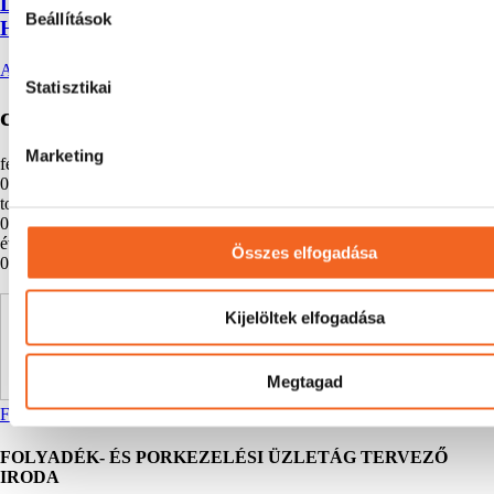
LAPOS
Beállítások
HAJTÓMŰ
AJÁNLATKÉRÉS
Statisztikai
chemplex webshop számokban
Marketing
feladott csomag évente
0
tonna vas a raktáron
0
+
év a gépipar élvonalában
Összes elfogadása
0
+
Kijelöltek elfogadása
Megtagad
Facebook
Linkedin
Youtube
Instagram
Tiktok
FOLYADÉK- ÉS PORKEZELÉSI ÜZLETÁG TERVEZŐ
IRODA