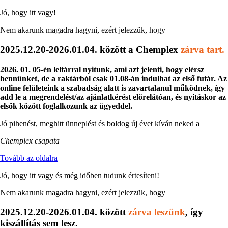
Jó, hogy itt vagy!
Nem akarunk magadra hagyni, ezért jelezzük, hogy
2025.12.20-2026.01.04. között a Chemplex
zárva tart.
2026. 01. 05-én leltárral nyitunk, ami azt jelenti, hogy elérsz
bennünket, de a raktárból csak 01.08-án indulhat az első futár. Az
online felületeink a szabadság alatt is zavartalanul működnek, így
add le a megrendelést/az ajánlatkérést előrelátóan, és nyitáskor az
elsők között foglalkozunk az ügyeddel.
Jó pihenést, meghitt ünneplést és boldog új évet kíván neked a
Chemplex csapata
Tovább az oldalra
Jó, hogy itt vagy és még időben tudunk értesíteni!
Nem akarunk magadra hagyni, ezért jelezzük, hogy
2025.12.20-2026.01.04. között
zárva leszünk
, így
kiszállítás sem lesz.