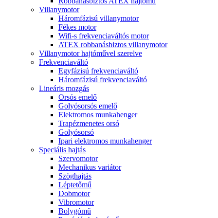
Robbanásbiztos ATEX hajtómű
Villanymotor
Háromfázisú villanymotor
Fékes motor
Wifi-s frekvenciaváltós motor
ATEX robbanásbiztos villanymotor
Villanymotor hajtóművel szerelve
Frekvenciaváltó
Egyfázisú frekvenciaváltó
Háromfázisú frekvenciaváltó
Lineáris mozgás
Orsós emelő
Golyósorsós emelő
Elektromos munkahenger
Trapézmenetes orsó
Golyósorsó
Ipari elektromos munkahenger
Speciális hajtás
Szervomotor
Mechanikus variátor
Szöghajtás
Léptetőmű
Dobmotor
Vibromotor
Bolygómű