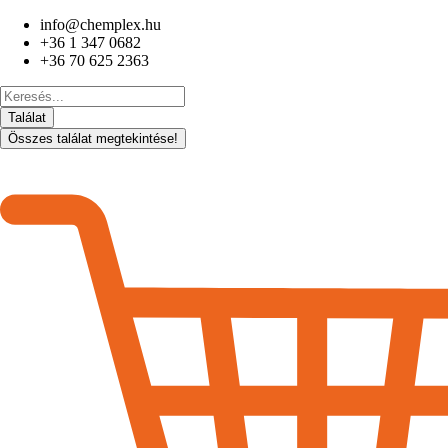
Ugrás
info@chemplex.hu
a
+36 1 347 0682
tartalomhoz
+36 70 625 2363
Search
...
Találat
Összes találat megtekintése!