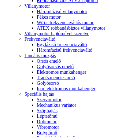
Robbanásbiztos ATEX hajtómű
Villanymotor
Háromfázisú villanymotor
Fékes motor
Wifi-s frekvenciaváltós motor
ATEX robbanásbiztos villanymotor
Villanymotor hajtóművel szerelve
Frekvenciaváltó
Egyfázisú frekvenciaváltó
Háromfázisú frekvenciaváltó
Lineáris mozgás
Orsós emelő
Golyósorsós emelő
Elektromos munkahenger
Trapézmenetes orsó
Golyósorsó
Ipari elektromos munkahenger
Speciális hajtás
Szervomotor
Mechanikus variátor
Szöghajtás
Léptetőmű
Dobmotor
Vibromotor
Bolygómű