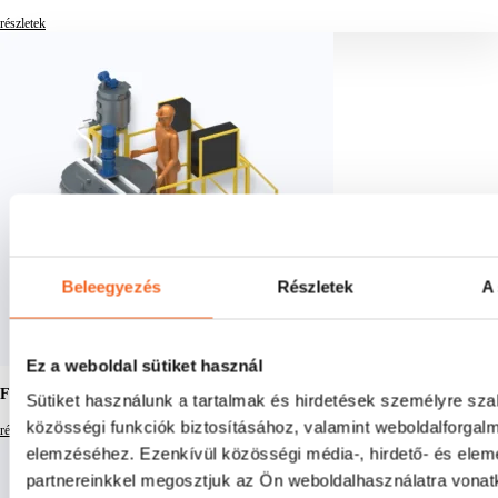
részletek
Beleegyezés
Részletek
A 
Ez a weboldal sütiket használ
Fermentor keverőgép
Sütiket használunk a tartalmak és hirdetések személyre sz
közösségi funkciók biztosításához, valamint weboldalforgal
részletek
elemzéséhez. Ezenkívül közösségi média-, hirdető- és ele
partnereinkkel megosztjuk az Ön weboldalhasználatra vonatk