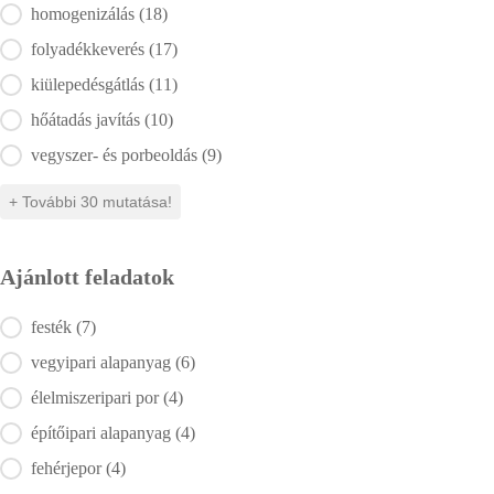
Alkalmazási terület
homogenizálás
(18)
folyadékkeverés
(17)
kiülepedésgátlás
(11)
hőátadás javítás
(10)
vegyszer- és porbeoldás
(9)
+ További 30 mutatása!
Ajánlott feladatok
Ajánlott feladatok
festék
(7)
vegyipari alapanyag
(6)
élelmiszeripari por
(4)
építőipari alapanyag
(4)
fehérjepor
(4)