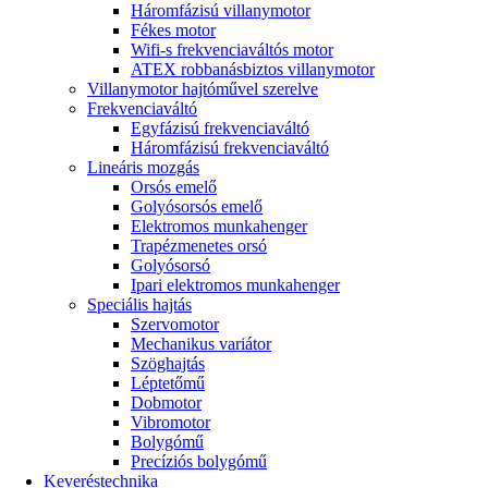
Háromfázisú villanymotor
Fékes motor
Wifi-s frekvenciaváltós motor
ATEX robbanásbiztos villanymotor
Villanymotor hajtóművel szerelve
Frekvenciaváltó
Egyfázisú frekvenciaváltó
Háromfázisú frekvenciaváltó
Lineáris mozgás
Orsós emelő
Golyósorsós emelő
Elektromos munkahenger
Trapézmenetes orsó
Golyósorsó
Ipari elektromos munkahenger
Speciális hajtás
Szervomotor
Mechanikus variátor
Szöghajtás
Léptetőmű
Dobmotor
Vibromotor
Bolygómű
Precíziós bolygómű
Keveréstechnika