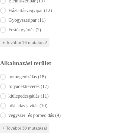
Élelmiszeripar
(13)
Háztartásvegyipar
(12)
Gyógyszeripar
(11)
Festékgyártás
(7)
+ További 16 mutatása!
Alkalmazási terület
Alkalmazási terület
homogenizálás
(18)
folyadékkeverés
(17)
kiülepedésgátlás
(11)
hőátadás javítás
(10)
vegyszer- és porbeoldás
(9)
+ További 30 mutatása!