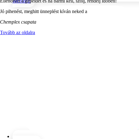
Ellenőrizd a gépeidet és ha bármi kell, szólj, rendelj időben!
Webshop
Jó pihenést, meghitt ünneplést kíván neked a
Chemplex csapata
Tovább az oldalra