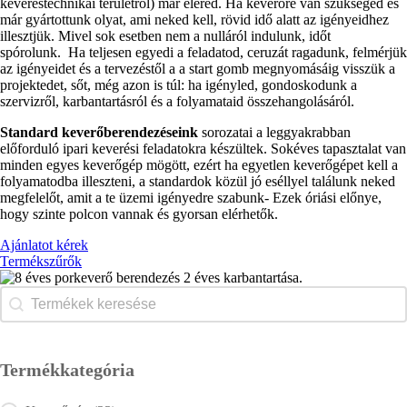
keveréstechnikai területről) már eléred. Ha keverőre van szükséged és
már gyártottunk olyat, ami neked kell, rövid idő alatt az igényeidhez
illesztjük. Mivel sok esetben nem a nulláról indulunk, időt
spórolunk. Ha teljesen egyedi a feladatod, ceruzát ragadunk, felmérjük
az igényeidet és a tervezéstől a a start gomb megnyomásáig visszük a
projektedet, sőt, még azon is túl: ha igényled, gondoskodunk a
szervizről, karbantartásról és a folyamataid összehangolásáról.
Standard keverőberendezéseink
sorozatai a leggyakrabban
előforduló ipari keverési feladatokra készültek. Sokéves tapasztalat van
minden egyes keverőgép mögött, ezért ha egyetlen keverőgépet kell a
folyamatodba illeszteni, a standardok közül jó eséllyel találunk neked
megfelelőt, amit a te üzemi igényedre szabunk- Ezek óriási előnye,
hogy szinte polcon vannak és gyorsan elérhetők.
Ajánlatot kérek
Termékszűrők
Search content
Kereső
Termékkategória