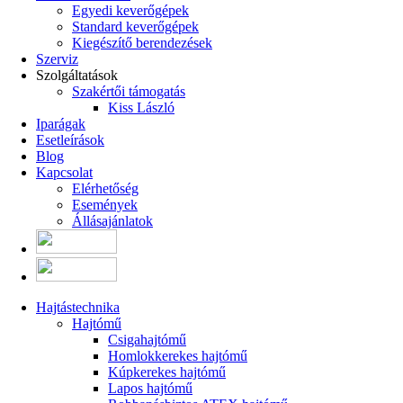
Egyedi keverőgépek
Standard keverőgépek
Kiegészítő berendezések
Szerviz
Szolgáltatások
Szakértői támogatás
Kiss László
Iparágak
Esetleírások
Blog
Kapcsolat
Elérhetőség
Események
Állásajánlatok
Hajtástechnika
Hajtómű
Csigahajtómű
Homlokkerekes hajtómű
Kúpkerekes hajtómű
Lapos hajtómű