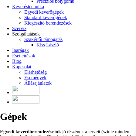
Precíziós bolygómű
Keveréstechnika
Egyedi keverőgépek
Standard keverőgépek
Kiegészítő berendezések
Szerviz
Szolgáltatások
Szakértői támogatás
Kiss László
Iparágak
Esetleírások
Blog
Kapcsolat
Elérhetőség
Események
Állásajánlatok
Gépek
Egyedi keverőberendezéseink
jó részének a terveit (szinte minden