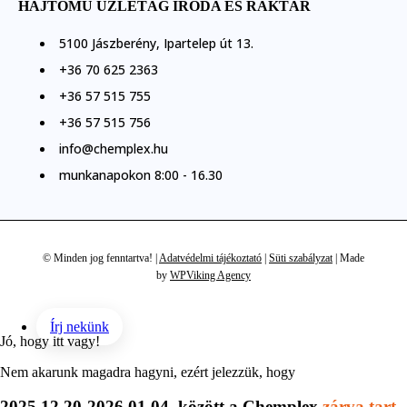
HAJTÓMŰ ÜZLETÁG IRODA ÉS RAKTÁR
5100 Jászberény, Ipartelep út 13.
+36 70 625 2363
+36 57 515 755
+36 57 515 756
info@chemplex.hu
munkanapokon 8:00 - 16.30
© Minden jog fenntartva! |
Adatvédelmi tájékoztató
|
Süti szabályzat
| Made
by
WPViking Agency
Írj nekünk
Jó, hogy itt vagy!
Nem akarunk magadra hagyni, ezért jelezzük, hogy
2025.12.20-2026.01.04. között a Chemplex
zárva tart.