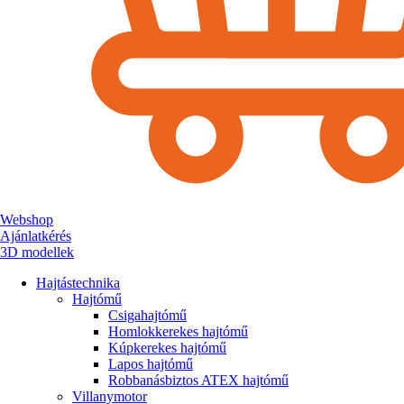
Webshop
Ajánlatkérés
3D modellek
Hajtástechnika
Hajtómű
Csigahajtómű
Homlokkerekes hajtómű
Kúpkerekes hajtómű
Lapos hajtómű
Robbanásbiztos ATEX hajtómű
Villanymotor