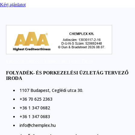
Kérj ajánlatot
Facebook
Linkedin
Youtube
Instagram
Tiktok
FOLYADÉK- ÉS PORKEZELÉSI ÜZLETÁG TERVEZŐ
IRODA
1107 Budapest, Ceglédi utca 30.
+36 70 625 2363
+36 1 347 0682
+36 1 347 0683
info@chemplex.hu