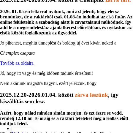
2026. 01. 05-én leltárral nyitunk, ami azt jelenti, hogy elérsz
bennünket, de a raktárból csak 01.08-án indulhat az első futár. Az
online felületeink a szabadság alatt is zavartalanul működnek, így
add le a megrendelést/az ajánlatkérést előrelátóan, és nyitáskor az
elsők között foglalkozunk az ügyeddel.
Jó pihenést, meghitt ünneplést és boldog új évet kíván neked a
Chemplex csapata
Tovább az oldalra
Jó, hogy itt vagy és még időben tudunk értesíteni!
Nem akarunk magadra hagyni, ezért jelezzük, hogy
2025.12.20-2026.01.04. között
zárva leszünk
, így
kiszállítás sem lesz.
Azért, hogy nálad minden simán menjen, és ezt észre se vedd,
rendelj 12.18-án 16 óráig és a raktári tételeket még a leállás előtt
indítjuk feléd.