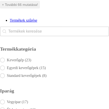
+ További 66 mutatása!
Termékek szűrése
Search content
Kereső
Termékkategória
Termékkategória
Keverőgép
(23)
Egyedi keverőgépek
(15)
Standard keverőgépek
(8)
Iparág
Iparág
Vegyipar
(17)