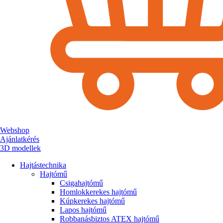
Webshop
Ajánlatkérés
3D modellek
Hajtástechnika
Hajtómű
Csigahajtómű
Homlokkerekes hajtómű
Kúpkerekes hajtómű
Lapos hajtómű
Robbanásbiztos ATEX hajtómű