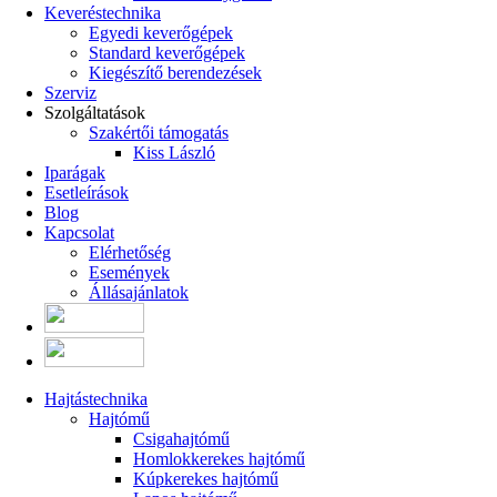
Keveréstechnika
Egyedi keverőgépek
Standard keverőgépek
Kiegészítő berendezések
Szerviz
Szolgáltatások
Szakértői támogatás
Kiss László
Iparágak
Esetleírások
Blog
Kapcsolat
Elérhetőség
Események
Állásajánlatok
Hajtástechnika
Hajtómű
Csigahajtómű
Homlokkerekes hajtómű
Kúpkerekes hajtómű