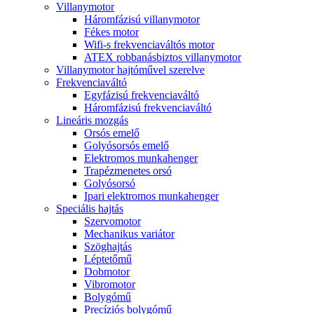
Villanymotor
Háromfázisú villanymotor
Fékes motor
Wifi-s frekvenciaváltós motor
ATEX robbanásbiztos villanymotor
Villanymotor hajtóművel szerelve
Frekvenciaváltó
Egyfázisú frekvenciaváltó
Háromfázisú frekvenciaváltó
Lineáris mozgás
Orsós emelő
Golyósorsós emelő
Elektromos munkahenger
Trapézmenetes orsó
Golyósorsó
Ipari elektromos munkahenger
Speciális hajtás
Szervomotor
Mechanikus variátor
Szöghajtás
Léptetőmű
Dobmotor
Vibromotor
Bolygómű
Precíziós bolygómű