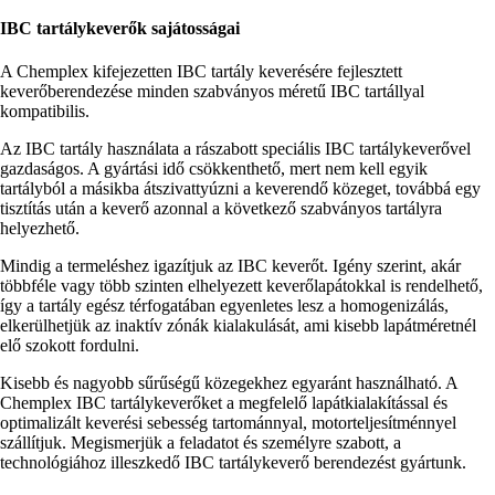
IBC tartálykeverők sajátosságai
A Chemplex kifejezetten IBC tartály keverésére fejlesztett
keverőberendezése minden szabványos méretű IBC tartállyal
kompatibilis.
Az IBC tartály használata a rászabott speciális IBC tartálykeverővel
gazdaságos. A gyártási idő csökkenthető, mert nem kell egyik
tartályból a másikba átszivattyúzni a keverendő közeget, továbbá egy
tisztítás után a keverő azonnal a következő szabványos tartályra
helyezhető.
Mindig a termeléshez igazítjuk az IBC keverőt. Igény szerint, akár
többféle vagy több szinten elhelyezett keverőlapátokkal is rendelhető,
így a tartály egész térfogatában egyenletes lesz a homogenizálás,
elkerülhetjük az inaktív zónák kialakulását, ami kisebb lapátméretnél
elő szokott fordulni.
Kisebb és nagyobb sűrűségű közegekhez egyaránt használható. A
Chemplex IBC tartálykeverőket a megfelelő lapátkialakítással és
optimalizált keverési sebesség tartománnyal, motorteljesítménnyel
szállítjuk. Megismerjük a feladatot és személyre szabott, a
technológiához illeszkedő IBC tartálykeverő berendezést gyártunk.