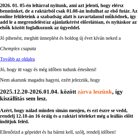
2026. 01. 05-én leltárral nyitunk, ami azt jelenti, hogy elérsz
bennünket, de a raktárból csak 01.08-án indulhat az első futár. Az
online felületeink a szabadság alatt is zavartalanul működnek, így
add le a megrendelést/az ajánlatkérést előrelátóan, és nyitáskor az
elsők között foglalkozunk az ügyeddel.
Jó pihenést, meghitt ünneplést és boldog új évet kíván neked a
Chemplex csapata
Tovább az oldalra
Jó, hogy itt vagy és még időben tudunk értesíteni!
Nem akarunk magadra hagyni, ezért jelezzük, hogy
2025.12.20-2026.01.04. között
zárva leszünk
, így
kiszállítás sem lesz.
Azért, hogy nálad minden simán menjen, és ezt észre se vedd,
rendelj 12.18-án 16 óráig és a raktári tételeket még a leállás előtt
indítjuk feléd.
Ellenőrizd a gépeidet és ha bármi kell, szólj, rendelj időben!