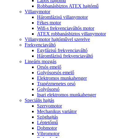
Lapos hajtómű
Robbanásbiztos ATEX hajtómű
Villanymotor
Háromfázisú villanymotor
Fékes motor
Wifi-s frekvenciaváltós motor
ATEX robbanásbiztos villanymotor
Villanymotor hajtóművel szerelve
Frekvenciaváltó
Egyfázisú frekvenciaváltó
Háromfázisú frekvenciaváltó
Lineáris mozgás
Orsós emelő
Golyósorsós emelő
Elektromos munkahenger
Trapézmenetes orsó
Golyósorsó
Ipari elektromos munkahenger
Speciális hajtás
Szervomotor
Mechanikus variátor
Szöghajtás
Léptetőmű
Dobmotor
Vibromotor