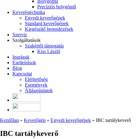
Bolygómű
Precíziós bolygómű
Keveréstechnika
Egyedi keverőgépek
Standard keverőgépek
Kiegészítő berendezések
Szerviz
Szolgáltatások
Szakértői támogatás
Kiss László
Iparágak
Esetleírások
Blog
Kapcsolat
Elérhetőség
Események
Állásajánlatok
Kezdőlap
»
Keverőgép
»
Egyedi keverőgépek
»
IBC tartálykeverő
IBC tartálykeverő