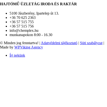
HAJTÓMŰ ÜZLETÁG IRODA ÉS RAKTÁR
5100 Jászberény, Ipartelep út 13.
+36 70 625 2363
+36 57 515 755
+36 57 515 756
info@chemplex.hu
munkanapokon 8:00 - 16.30
© Minden jog fenntartva! |
Adatvédelmi tájékoztató
|
Süti szabályzat
|
Made by
WPViking Agency
Írj nekünk