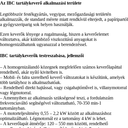
Az IBC tartálykeverő alkalmazási területe
Legtöbbször festékgyártás, vegyipar, mezőgazdasági területén
alkalmazzák, de standard mérete miatt rendkívül elterjedt, a papíripartól
a gyógyszeriparig sok helyen használják.
Ezen keverők lényege a rugalmasság, hiszen a keverőelemet
változtatva, akár különböző viszkozitású anyagokat is
homogenizálhatunk ugyanazzal a berendezéssel.
IBC tartálykeverők testreszabása, jellemzői
– A homogenizálandó közegnek megfelelően számos keverőlapáttal
rendelhető, akár nyíló kivitelben is.
– Mobil- és falra szerelhető keverő változatokat is készítünk, amelyek
több tartályhoz is alkalmazhatóak.
– Rendelhető direkt hajtással, vagy csigahajtóművel is, villanymotorral
vagy légmotorral.
– Amennyiben az alkalmazás szükségessé teszi, a fordulatszám
frekvenciaváltó segítségével változtatható, 70-350 min-1
tartományban.
– A motorteljesítmény 0,55 – 2,2 kW között az alkalmazáshoz
optimalizálható. Légmotornál ez a tartomány 4 kW is lehet.
– A keverőlapát átmérője: 120 – 550 mm közötti, rendelhető