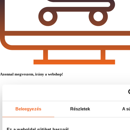
Azonnal megveszem, irány a webshop!
Beleegyezés
Részletek
A sü
Ez a weboldal sütiket használ