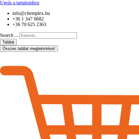
Ugrás a tartalomhoz
info@chemplex.hu
+36 1 347 0682
+36 70 625 2363
Search ...
Találat
Összes találat megtekintése!