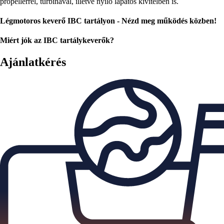
propellerrel, turbinával, illetve nyíló lapátos kivitelben is.
Légmotoros keverő IBC tartályon - Nézd meg működés közben!
Miért jók az IBC tartálykeverők?
Ajánlatkérés