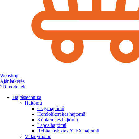
Webshop
Ajánlatkérés
3D modellek
Hajtástechnika
Hajtómű
Csigahajtómű
Homlokkerekes hajtómű
Kúpkerekes hajtómű
Lapos hajtómű
Robbanásbiztos ATEX hajtómű
Villanymotor