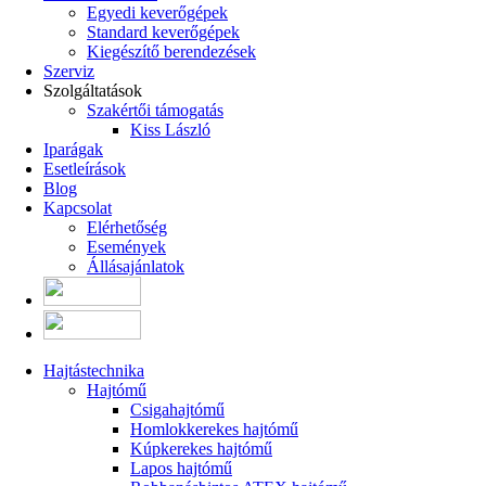
Egyedi keverőgépek
Standard keverőgépek
Kiegészítő berendezések
Szerviz
Szolgáltatások
Szakértői támogatás
Kiss László
Iparágak
Esetleírások
Blog
Kapcsolat
Elérhetőség
Események
Állásajánlatok
Hajtástechnika
Hajtómű
Csigahajtómű
Homlokkerekes hajtómű
Kúpkerekes hajtómű
Lapos hajtómű