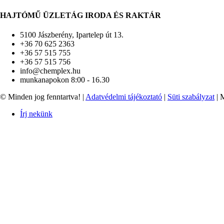
HAJTÓMŰ ÜZLETÁG IRODA ÉS RAKTÁR
5100 Jászberény, Ipartelep út 13.
+36 70 625 2363
+36 57 515 755
+36 57 515 756
info@chemplex.hu
munkanapokon 8:00 - 16.30
© Minden jog fenntartva! |
Adatvédelmi tájékoztató
|
Süti szabályzat
| 
Írj nekünk