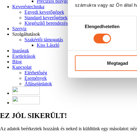
Precíziós bolygómű
számukra vagy az Ön által ha
Keveréstechnika
Egyedi keverőgépek
Standard keverőgépek
Hozzájárulás
Kiegészítő berendezések
Elengedhetetlen
kiválasztása
Szerviz
Szolgáltatások
Szakértői támogatás
Kiss László
Iparágak
Esetleírások
Blog
Megtagad
Kapcsolat
Elérhetőség
Események
Állásajánlatok
EZ JÓL SIKERÜLT!
Az adatok beérkeztek hozzánk és neked is küldtünk egy másolatot: néz