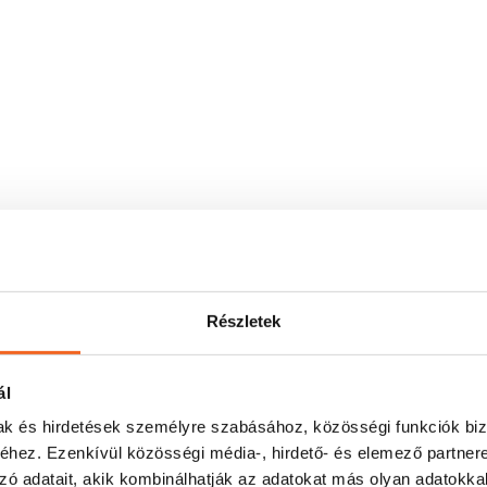
Részletek
ál
mak és hirdetések személyre szabásához, közösségi funkciók biz
hez. Ezenkívül közösségi média-, hirdető- és elemező partner
zó adatait, akik kombinálhatják az adatokat más olyan adatokka