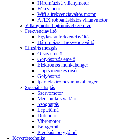
Háromfázisú villanymotor
Fékes motor
Wifi-s frekvenciaváltós motor
ATEX robbanásbiztos villanymotor
Villanymotor hajtóművel szerelve
Frekvenciaváltó
Egyfázisú frekvenciaváltó
Háromfázisú frekvenciaváltó
Lineáris mozgás
Orsós emelő
Golyósorsós emelő
Elektromos munkahenger
Trapézmenetes orsó
Golyósorsó
Ipari elektromos munkahenger
Speciális hajtás
Szervomotor
Mechanikus variátor
Szöghajtás
Léptetőmű
Dobmotor
Vibromotor
Bolygómű
Precíziós bolygómű
Keveréstechnika