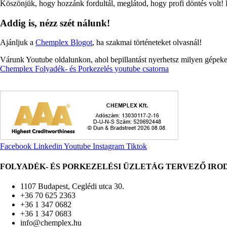
Köszönjük, hogy hozzánk fordultál, meglátod, hogy profi döntés volt! 
Addig is, nézz szét nálunk!
Ajánljuk a
Chemplex Blogot
, ha szakmai történeteket olvasnál!
Várunk Youtube oldalunkon, ahol bepillantást nyerhetsz milyen gépeke
Chemplex Folyadék- és Porkezelés youtube csatorna
Facebook
Linkedin
Youtube
Instagram
Tiktok
FOLYADÉK- ÉS PORKEZELÉSI ÜZLETÁG TERVEZŐ IRO
1107 Budapest, Ceglédi utca 30.
+36 70 625 2363
+36 1 347 0682
+36 1 347 0683
info@chemplex.hu