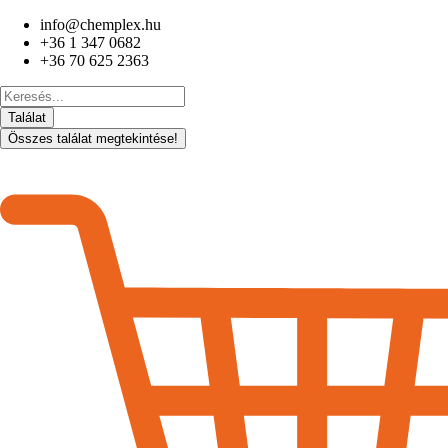
Ugrás
info@chemplex.hu
a
+36 1 347 0682
tartalomhoz
+36 70 625 2363
Search
...
Találat
Összes találat megtekintése!