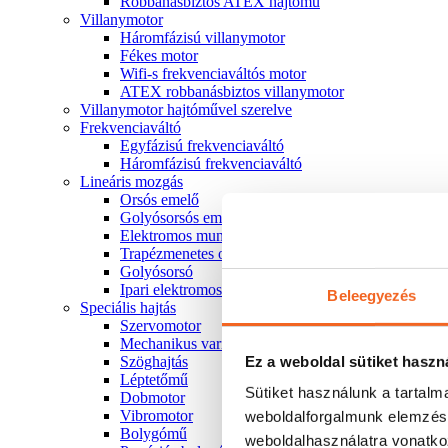
Robbanásbiztos ATEX hajtómű
Villanymotor
Háromfázisú villanymotor
Fékes motor
Wifi-s frekvenciaváltós motor
ATEX robbanásbiztos villanymotor
Villanymotor hajtóművel szerelve
Frekvenciaváltó
Egyfázisú frekvenciaváltó
Háromfázisú frekvenciaváltó
Lineáris mozgás
Orsós emelő
Golyósorsós emelő
Elektromos munkahenger
Trapézmenetes orsó
Golyósorsó
Ipari elektromos munkahenger
Beleegyezés
Speciális hajtás
Szervomotor
Mechanikus variátor
Ez a weboldal sütiket haszn
Szöghajtás
Léptetőmű
Sütiket használunk a tartal
Dobmotor
Vibromotor
weboldalforgalmunk elemzésé
Bolygómű
weboldalhasználatra vonatko