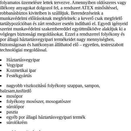
folyamatos üzemelésre lettek tervezve. Amennyiben oldószeres vagy
illékony anyagokat dolgozol fel, a rendszert ATEX minősítéssel,
robbanásbiztos kivitelben is szállítjuk. Berendezéseink a
munkavédelmi előírásoknak megfelelnek: a keverő csak megfelelő
tartálypozícióban és zárt rendszer esetén indítható el. Egyedi igényeid
szerint munkavédelmi szakembereddel együttműködve alakítjuk ki a
végleges biztonsági megoldásokat. Ezzel a rendszerrel folyékony és
por állagú háztartásvegyipari termékeidet nagy mennyiségben,
biztonságosan és hatékonyan állíthatod elő – egyetlen, testreszabott
technológiai megoldással.
Háztartásvegyipar
Vegyipar
Kozmetikai ipar
Festékgyártás
nagyobb viszkozitású folyékony szappan, sampon,
balzsam,tusfürdő
mosópor
folyékony mosószer, mosogatószer
súrolópor
paszta
egyéb por állagú háztartásvegyipari termék
súrolókrém