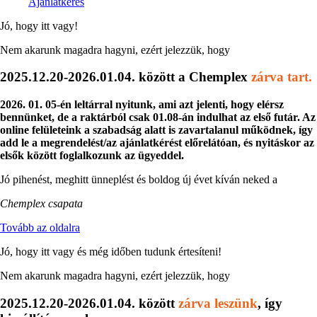
Ajánlatkérés
Jó, hogy itt vagy!
Nem akarunk magadra hagyni, ezért jelezzük, hogy
2025.12.20-2026.01.04. között a Chemplex
zárva tart.
2026. 01. 05-én leltárral nyitunk, ami azt jelenti, hogy elérsz
bennünket, de a raktárból csak 01.08-án indulhat az első futár. Az
online felületeink a szabadság alatt is zavartalanul működnek, így
add le a megrendelést/az ajánlatkérést előrelátóan, és nyitáskor az
elsők között foglalkozunk az ügyeddel.
Jó pihenést, meghitt ünneplést és boldog új évet kíván neked a
Chemplex csapata
Tovább az oldalra
Jó, hogy itt vagy és még időben tudunk értesíteni!
Nem akarunk magadra hagyni, ezért jelezzük, hogy
2025.12.20-2026.01.04. között
zárva leszünk
, így