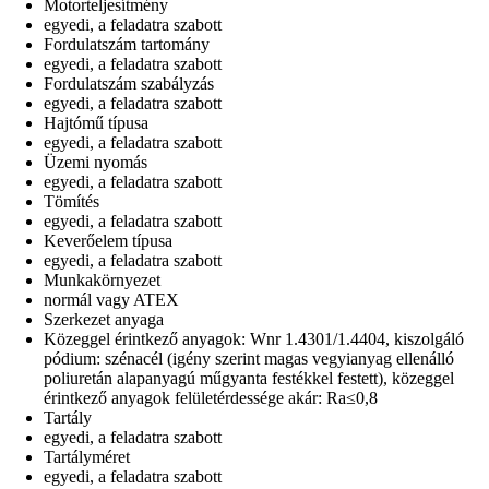
Motorteljesítmény
egyedi, a feladatra szabott
Fordulatszám tartomány
egyedi, a feladatra szabott
Fordulatszám szabályzás
egyedi, a feladatra szabott
Hajtómű típusa
egyedi, a feladatra szabott
Üzemi nyomás
egyedi, a feladatra szabott
Tömítés
egyedi, a feladatra szabott
Keverőelem típusa
egyedi, a feladatra szabott
Munkakörnyezet
normál vagy ATEX
Szerkezet anyaga
Közeggel érintkező anyagok: Wnr 1.4301/1.4404, kiszolgáló
pódium: szénacél (igény szerint magas vegyianyag ellenálló
poliuretán alapanyagú műgyanta festékkel festett), közeggel
érintkező anyagok felületérdessége akár: Ra≤0,8
Tartály
egyedi, a feladatra szabott
Tartályméret
egyedi, a feladatra szabott