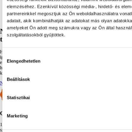
robusztus állvány
elemzéséhez. Ezenkívül közösségi média-, hirdető- és ele
kármentő rendszer
partnereinkkel megosztjuk az Ön weboldalhasználatra vona
adatait, akik kombinálhatják az adatokat más olyan adatokka
amelyeket Ön adott meg számukra vagy az Ön által haszná
Nem találod a számodra megfelelő
szolgáltatásokból gyűjtöttek.
terméket?
Ha itt nem találsz olyan terméket, amely pontosan megfelel az
Hozzájárulás
igényeidnek, ne aggódj! Tekintsd meg kész terveinket, ahol előre
Elengedhetetlen
kiválasztása
elkészített termékterveket és rajzokat találsz. Ezek segíthetnek abban,
hogy gyorsabban megtaláld a megfelelő megoldást, vagy akár
kiindulási alapként szolgálhatnak egy egyedi termékhez.
Beállítások
NÉZD MEG KÉSZ TERVEINKET!
Statisztikai
CHEMPLEX GARANCIA
Marketing
12 hónap alap garancia, amely kiterjeszthető, ha a géped a Chemplex-
szervizre bízod