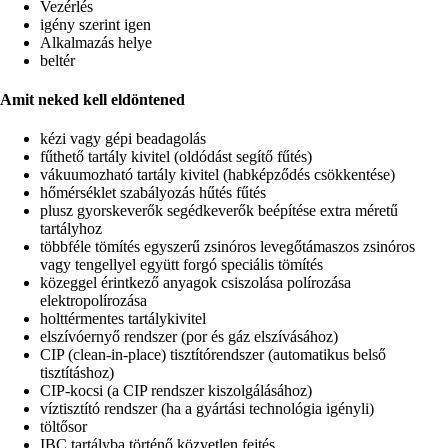
Vezérlés
igény szerint igen
Alkalmazás helye
beltér
Amit neked kell eldöntened
kézi vagy gépi beadagolás
fűthető tartály kivitel (oldódást segítő fűtés)
vákuumozható tartály kivitel (habképződés csökkentése)
hőmérséklet szabályozás hűtés fűtés
plusz gyorskeverők segédkeverők beépítése extra méretű
tartályhoz
többféle tömítés egyszerű zsinóros levegőtámaszos zsinóros
vagy tengellyel együtt forgó speciális tömítés
közeggel érintkező anyagok csiszolása polírozása
elektropolírozása
holttérmentes tartálykivitel
elszívóernyő rendszer (por és gáz elszívásához)
CIP (clean-in-place) tisztítórendszer (automatikus belső
tisztításhoz)
CIP-kocsi (a CIP rendszer kiszolgálásához)
víztisztító rendszer (ha a gyártási technológia igényli)
töltősor
IBC tartályba történő közvetlen fejtés