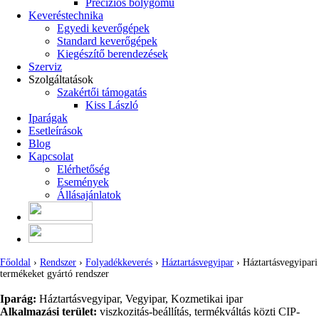
Precíziós bolygómű
Keveréstechnika
Egyedi keverőgépek
Standard keverőgépek
Kiegészítő berendezések
Szerviz
Szolgáltatások
Szakértői támogatás
Kiss László
Iparágak
Esetleírások
Blog
Kapcsolat
Elérhetőség
Események
Állásajánlatok
Főoldal
›
Rendszer
›
Folyadékkeverés
›
Háztartásvegyipar
› Háztartásvegyipari
termékeket gyártó rendszer
Iparág:
Háztartásvegyipar, Vegyipar, Kozmetikai ipar
Alkalmazási terület:
viszkozitás-beállítás, termékváltás közti CIP-