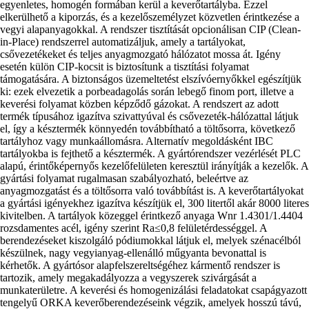
egyenletes, homogén formában kerül a keverőtartályba. Ezzel
elkerülhető a kiporzás, és a kezelőszemélyzet közvetlen érintkezése a
vegyi alapanyagokkal. A rendszer tisztítását opcionálisan CIP (Clean-
in-Place) rendszerrel automatizáljuk, amely a tartályokat,
csővezetékeket és teljes anyagmozgató hálózatot mossa át. Igény
esetén külön CIP-kocsit is biztosítunk a tisztítási folyamat
támogatására. A biztonságos üzemeltetést elszívóernyőkkel egészítjük
ki: ezek elvezetik a porbeadagolás során lebegő finom port, illetve a
keverési folyamat közben képződő gázokat. A rendszert az adott
termék típusához igazítva szivattyúval és csővezeték-hálózattal látjuk
el, így a késztermék könnyedén továbbítható a töltősorra, következő
tartályhoz vagy munkaállomásra. Alternatív megoldásként IBC
tartályokba is fejthető a késztermék. A gyártórendszer vezérlését PLC
alapú, érintőképernyős kezelőfelületen keresztül irányítják a kezelők. A
gyártási folyamat rugalmasan szabályozható, beleértve az
anyagmozgatást és a töltősorra való továbbítást is. A keverőtartályokat
a gyártási igényekhez igazítva készítjük el, 300 litertől akár 8000 literes
kivitelben. A tartályok közeggel érintkező anyaga Wnr 1.4301/1.4404
rozsdamentes acél, igény szerint Ra≤0,8 felületérdességgel. A
berendezéseket kiszolgáló pódiumokkal látjuk el, melyek szénacélból
készülnek, nagy vegyianyag-ellenálló műgyanta bevonattal is
kérhetők. A gyártósor alapfelszereltségéhez kármentő rendszer is
tartozik, amely megakadályozza a vegyszerek szivárgását a
munkaterületre. A keverési és homogenizálási feladatokat csapágyazott
tengelyű ORKA keverőberendezéseink végzik, amelyek hosszú távú,