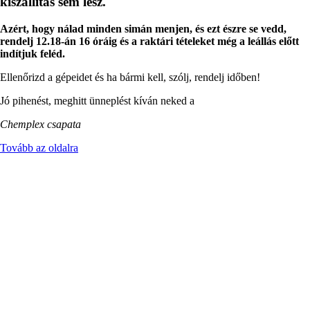
kiszállítás sem lesz.
Azért, hogy nálad minden simán menjen, és ezt észre se vedd,
rendelj 12.18-án 16 óráig és a raktári tételeket még a leállás előtt
indítjuk feléd.
Ellenőrizd a gépeidet és ha bármi kell, szólj, rendelj időben!
Jó pihenést, meghitt ünneplést kíván neked a
Chemplex csapata
Tovább az oldalra