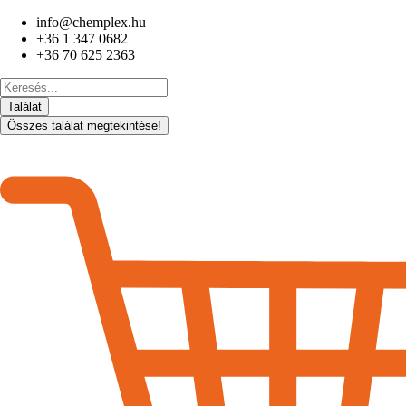
Ugrás
info@chemplex.hu
a
+36 1 347 0682
tartalomhoz
+36 70 625 2363
Search
...
Találat
Összes találat megtekintése!