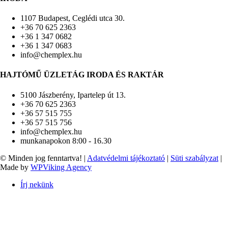
1107 Budapest, Ceglédi utca 30.
+36 70 625 2363
+36 1 347 0682
+36 1 347 0683
info@chemplex.hu
HAJTÓMŰ ÜZLETÁG IRODA ÉS RAKTÁR
5100 Jászberény, Ipartelep út 13.
+36 70 625 2363
+36 57 515 755
+36 57 515 756
info@chemplex.hu
munkanapokon 8:00 - 16.30
© Minden jog fenntartva! |
Adatvédelmi tájékoztató
|
Süti szabályzat
|
Made by
WPViking Agency
Írj nekünk