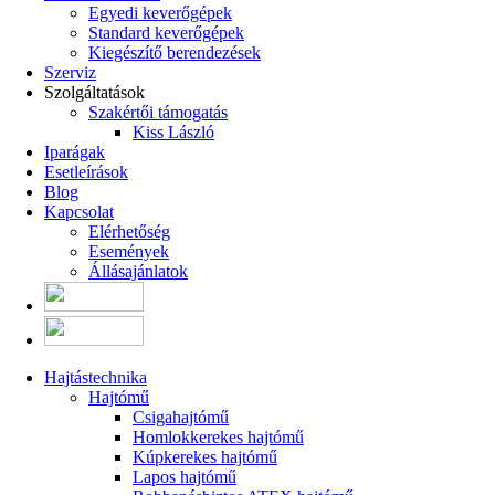
Egyedi keverőgépek
Standard keverőgépek
Kiegészítő berendezések
Szerviz
Szolgáltatások
Szakértői támogatás
Kiss László
Iparágak
Esetleírások
Blog
Kapcsolat
Elérhetőség
Események
Állásajánlatok
Hajtástechnika
Hajtómű
Csigahajtómű
Homlokkerekes hajtómű
Kúpkerekes hajtómű
Lapos hajtómű