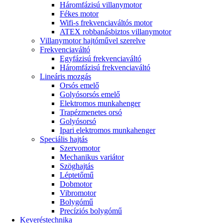
Háromfázisú villanymotor
Fékes motor
Wifi-s frekvenciaváltós motor
ATEX robbanásbiztos villanymotor
Villanymotor hajtóművel szerelve
Frekvenciaváltó
Egyfázisú frekvenciaváltó
Háromfázisú frekvenciaváltó
Lineáris mozgás
Orsós emelő
Golyósorsós emelő
Elektromos munkahenger
Trapézmenetes orsó
Golyósorsó
Ipari elektromos munkahenger
Speciális hajtás
Szervomotor
Mechanikus variátor
Szöghajtás
Léptetőmű
Dobmotor
Vibromotor
Bolygómű
Precíziós bolygómű
Keveréstechnika