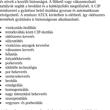
és növeli a kezelői biztonságot. A fűthető vagy vákuumozható
tartályok segítik a beoldást és a habképződés megelőzését. A CIP
rendszerrel a gyártósor belső tisztítása gyorsan és automatikusan
elvégezhető. A rendszer ATEX kivitelben is elérhető, így oldószeres
termékek gyártására is biztonságosan alkalmazható.
viszkozitás-beállítás
termékváltás közti CIP-tisztítás
oldószeres keverés
súlyratöltés
viszkózus anyagok keverése
vákuumos keverés
hőtartás
folyadékkeverés
porkeverés
többféle technológia
por bekeverés
szemcsekeverés
beoldás
emulgeálás
homogenizálás
nagy intenzitású bekeverés
szuszpendálás
vegyszer- és porbeoldás