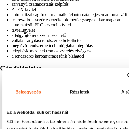
szivattyú csatlakoztatás kiépítés
ATEX kivitel
automatizáltság foka: manuális félautomata teljesen automatizált
testreszabott vezérlés érzékelők mérőegységek akár magasan
automatizált PLC vezérelt kivitel
távfelügyelet
adatgyűjtő rendszer illeszthető
vállalatirányítási rendszerbe beköthető
meglévő rendszerbe technológiába integrálás
telepítéskor az elektromos szerelés elvégzése
a rendszeres karbantartást ránk bízhatod
Gép felépítése
adagoló egységek
porkeverő tartály
folyadékkeverő tartály
Beleegyezés
Részletek
A sü
orka típusú keverőberendezés(ek)
hajtómű villanymotor frekvenciaváltó
vezérlés
alap biztonsági funkciók
Ez a weboldal sütiket használ
szivattyú rendszer
Sütiket használunk a tartalmak és hirdetések személyre sz
csőhálózat rendszer
kezelő pódium
közösségi funkciók biztosításához, valamint weboldalforgal