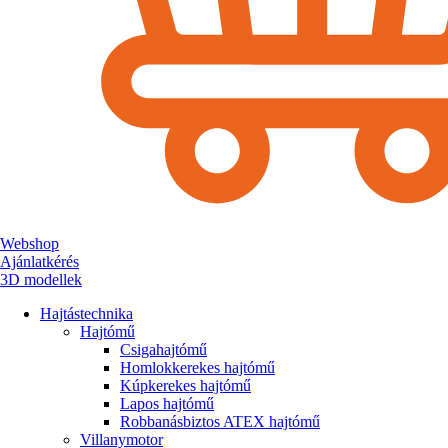
Webshop
Ajánlatkérés
3D modellek
Hajtástechnika
Hajtómű
Csigahajtómű
Homlokkerekes hajtómű
Kúpkerekes hajtómű
Lapos hajtómű
Robbanásbiztos ATEX hajtómű
Villanymotor