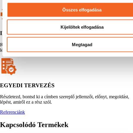
Összes elfogadása
Kijelöltek elfogadása
IPARI GÉPSZERVIZ
Megtagad
Részletezd, bontsd ki a címben szereplő jellemzőt, előnyt, megoldást,
lépést, amiről ez a rész szól.
EGYEDI TERVEZÉS
Részletezd, bontsd ki a címben szereplő jellemzőt, előnyt, megoldást,
lépést, amiről ez a rész szól.
Referenciánk
Kapcsolódó Termékek