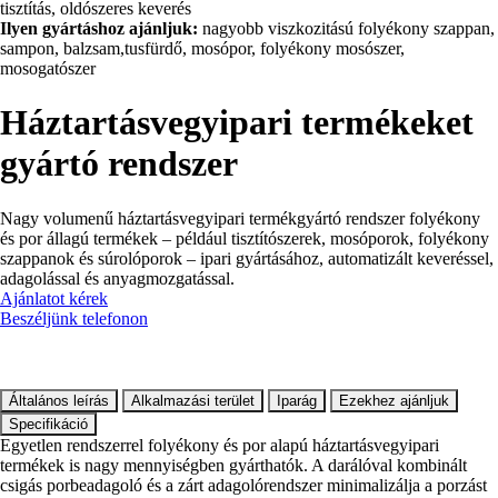
tisztítás, oldószeres keverés
Ilyen gyártáshoz ajánljuk:
nagyobb viszkozitású folyékony szappan,
sampon, balzsam,tusfürdő, mosópor, folyékony mosószer,
mosogatószer
Háztartásvegyipari termékeket
gyártó rendszer
Nagy volumenű háztartásvegyipari termékgyártó rendszer folyékony
és por állagú termékek – például tisztítószerek, mosóporok, folyékony
szappanok és súrolóporok – ipari gyártásához, automatizált keveréssel,
adagolással és anyagmozgatással.
Ajánlatot kérek
Beszéljünk telefonon
Általános leírás
Alkalmazási terület
Iparág
Ezekhez ajánljuk
Specifikáció
Egyetlen rendszerrel folyékony és por alapú háztartásvegyipari
termékek is nagy mennyiségben gyárthatók. A darálóval kombinált
csigás porbeadagoló és a zárt adagolórendszer minimalizálja a porzást