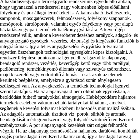
A háztartásvegyipari termékgyártó rendszerünk egyedülálló abban,
hogy ugyanazzal a rendszerrel nagy volumenben képes előállítani
folyékony és por állagú termékeket is. Alkalmazható tisztítószerek,
samponok, mosogatószerek, felmosószerek, folyékony szappanok,
mosóporok, súrolóporok, valamint egyéb folyékony vagy por alapú
háztartás-vegyipari termékek hatékony gyártására. A keverőgép
rendszerré válik, amikor a keverőberendezéshez tartályok, adagoló- és
anyagmozgató egységek, vezérlés, biztonsági és kiegészítő funkciók is
integrálódnak. Így a teljes anyagkezelési és gyártási folyamatot
egyetlen összehangolt technológiai egységként képes kiszolgálni. A
rendszer felépítése pontosan az igényeidhez igazodik: alapanyag
beadagoló rendszer, vezérlés, keverőgép kettő vagy több tartállyal,
padlómérleg, termékkinyomó állomás vagy szivattyús csőrendszer,
majd kiszerelő vagy vödörtöltő állomás – csak azok az elemek
kerülnek beépítésre, amelyekre a gyártásod során ténylegesen
szükséged van. Az anyagkezelést a termékek technológiai igényei
szerint alakítjuk. Ha az alapanyagaid nem oldódnak egymásban, a
beoldódást fűthető tartályokkal támogatjuk. Habképződésre hajlamos
termékek esetében vákuumozható tartályokat kínálunk, amelyek
segítenek a keverési folyamat közbeni habosodás minimalizálásában.
Az adagolás automatizált: tisztított víz, porok, sűrítők és aromák
beadagolását mérlegrendszerrel vagy folyadékszintmérő rendszerrel
szabályozzuk. A por alapanyagok kezelését zárt csigás felhordók
végzik. Ha az alapanyag csomósodásra hajlamos, darálóval kombinált
csigás porbeadagoló rendszert alkalmazunk, így a beadagolt anyag