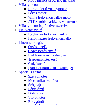
Robbanásbiztos ATEX hajtómű
Villanymotor
Háromfázisú villanymotor
Fékes motor
Wifi-s frekvenciaváltós motor
ATEX robbanásbiztos villanymotor
Villanymotor hajtóművel szerelve
Frekvenciaváltó
Egyfázisú frekvenciaváltó
Háromfázisú frekvenciaváltó
Lineáris mozgás
Orsós emelő
Golyósorsós emelő
Elektromos munkahenger
Trapézmenetes orsó
Golyósorsó
Ipari elektromos munkahenger
Speciális hajtás
Szervomotor
Mechanikus variátor
Szöghajtás
Léptetőmű
Dobmotor
Vibromotor
Bolygómű