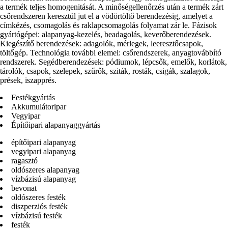
a termék teljes homogenitását. A minőségellenőrzés után a termék zárt
csőrendszeren keresztül jut el a vödörtöltő berendezésig, amelyet a
címkézés, csomagolás és raklapcsomagolás folyamat zár le. Fázisok
gyártógépei: alapanyag-kezelés, beadagolás, keverőberendezések.
Kiegészítő berendezések: adagolók, mérlegek, leeresztőcsapok,
töltőgép. Technológia további elemei: csőrendszerek, anyagtovábbító
rendszerek. Segédberendezések: pódiumok, lépcsők, emelők, korlátok,
tárolók, csapok, szelepek, szűrők, sziták, rosták, csigák, szalagok,
prések, iszapprés.
Festékgyártás
Akkumulátoripar
Vegyipar
Építőipari alapanyaggyártás
építőipari alapanyag
vegyipari alapanyag
ragasztó
oldószeres alapanyag
vízbázisú alapanyag
bevonat
oldószeres festék
diszperziós festék
vízbázisú festék
festék