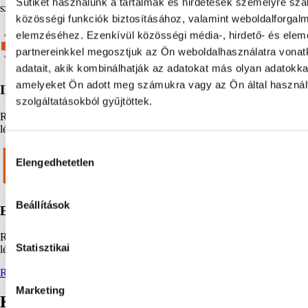
Sütiket használunk a tartalmak és hirdetések személyre sz
szervizre bízod
közösségi funkciók biztosításához, valamint weboldalforgal
elemzéséhez. Ezenkívül közösségi média-, hirdető- és ele
partnereinkkel megosztjuk az Ön weboldalhasználatra vona
adatait, akik kombinálhatják az adatokat más olyan adatokka
amelyeket Ön adott meg számukra vagy az Ön által haszná
IPARI GÉPSZERVIZ
szolgáltatásokból gyűjtöttek.
Részletezd, bontsd ki a címben szereplő jellemzőt, előnyt, megoldást,
lépést, amiről ez a rész szól.
Hozzájárulás
Elengedhetetlen
kiválasztása
Beállítások
EGYEDI TERVEZÉS
Részletezd, bontsd ki a címben szereplő jellemzőt, előnyt, megoldást,
Statisztikai
lépést, amiről ez a rész szól.
Referenciánk
Marketing
Kapcsolódó Termékek