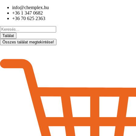
Ugrás
info@chemplex.hu
a
+36 1 347 0682
tartalomhoz
+36 70 625 2363
Search
...
Találat
Összes találat megtekintése!