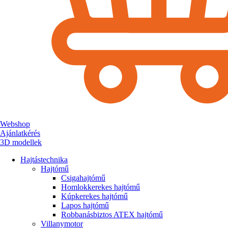
Webshop
Ajánlatkérés
3D modellek
Hajtástechnika
Hajtómű
Csigahajtómű
Homlokkerekes hajtómű
Kúpkerekes hajtómű
Lapos hajtómű
Robbanásbiztos ATEX hajtómű
Villanymotor