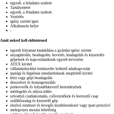
egyedi, a feladatra szabott
Tartályméret
egyedi, a feladatra szabott
Vezérlés
igény szerint igen
Alkalmazás helye
-
Amit neked kell eldöntened
egyedi folyamat kialakítása a gyártási igény szerint
anyagtárolás, beadagolás, keverés, kiadagolás és kiszerelés
gépeinek és kapcsolataiknak egyedi tervezése
ATEX kivitel
vállalatirányítási rendszerbe köthető adatkapcsolat
iparági és higiéniai standardoknak megfelelő kivitel
kézi vagy gépi beadagolás
disszolver és homogenizálás
porkeverők és folyadékkeverő berendezések
mérlegelés és súlyra töltés
szivattyú csatlakoztatás, csővezetékek és leeresztő csap
szállítószalag és kiszerelő gép
elszívó rendszer és levegős tisztítórendszer vagy ipari porszívó
melegvizes mosási lehetőség