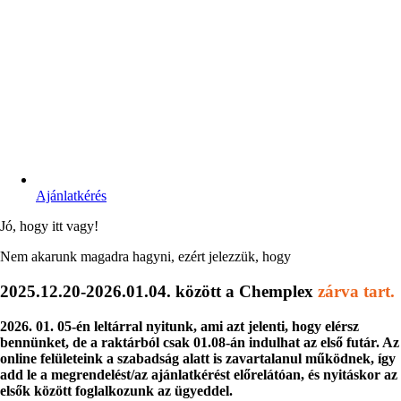
Ajánlatkérés
Jó, hogy itt vagy!
Nem akarunk magadra hagyni, ezért jelezzük, hogy
2025.12.20-2026.01.04. között a Chemplex
zárva tart.
2026. 01. 05-én leltárral nyitunk, ami azt jelenti, hogy elérsz
bennünket, de a raktárból csak 01.08-án indulhat az első futár. Az
online felületeink a szabadság alatt is zavartalanul működnek, így
add le a megrendelést/az ajánlatkérést előrelátóan, és nyitáskor az
elsők között foglalkozunk az ügyeddel.