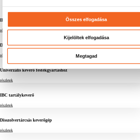
Összes elfogadása
IBC tartálykeverő
részletek
Kijelöltek elfogadása
Disszolvertárcsás keverőgép
Megtagad
részletek
Univerzális keverő festékgyártáshoz
részletek
IBC tartálykeverő
részletek
Disszolvertárcsás keverőgép
részletek