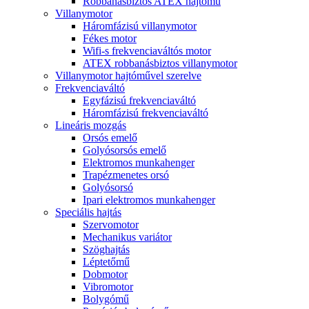
Robbanásbiztos ATEX hajtómű
Villanymotor
Háromfázisú villanymotor
Fékes motor
Wifi-s frekvenciaváltós motor
ATEX robbanásbiztos villanymotor
Villanymotor hajtóművel szerelve
Frekvenciaváltó
Egyfázisú frekvenciaváltó
Háromfázisú frekvenciaváltó
Lineáris mozgás
Orsós emelő
Golyósorsós emelő
Elektromos munkahenger
Trapézmenetes orsó
Golyósorsó
Ipari elektromos munkahenger
Speciális hajtás
Szervomotor
Mechanikus variátor
Szöghajtás
Léptetőmű
Dobmotor
Vibromotor
Bolygómű