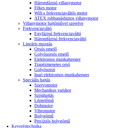
Háromfázisú villanymotor
Fékes motor
Wifi-s frekvenciaváltós motor
ATEX robbanásbiztos villanymotor
Villanymotor hajtóművel szerelve
Frekvenciaváltó
Egyfázisú frekvenciaváltó
Háromfázisú frekvenciaváltó
Lineáris mozgás
Orsós emelő
Golyósorsós emelő
Elektromos munkahenger
Trapézmenetes orsó
Golyósorsó
Ipari elektromos munkahenger
Speciális hajtás
Szervomotor
Mechanikus variátor
Szöghajtás
Léptetőmű
Dobmotor
Vibromotor
Bolygómű
Precíziós bolygómű
Keveréstechnika