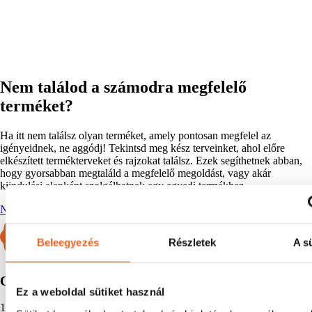
Nem találod a számodra megfelelő
terméket?
Ha itt nem találsz olyan terméket, amely pontosan megfelel az
igényeidnek, ne aggódj! Tekintsd meg kész terveinket, ahol előre
elkészített termékterveket és rajzokat találsz. Ezek segíthetnek abban,
hogy gyorsabban megtaláld a megfelelő megoldást, vagy akár
kiindulási alapként szolgálhatnak egy egyedi termékhez.
NÉZD MEG KÉSZ TERVEINKET!
Beleegyezés
Részletek
A sü
CHEMPLEX GARANCIA
Ez a weboldal sütiket használ
12 hónap alap garancia, amely kiterjeszthető, ha a géped a Chemplex-