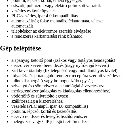
pódium, lépcső, korlát, emelő egységek
csiszolt, polírozott vagy elektro polírozott varratok
vezérlés és távfelügyelet
PLC-vezérlés, ipar 4.0 kompatibilitás
automatizáltság foka: manuális, félautomata, teljesen
automatizált
telepítéskor az elektromos szerelés elvégzése
a rendszeres karbantartást ránk bízhatod
Gép felépítése
alapanyag-betöltő pont (zsákos vagy tartályos beadagolás)
disszolver keverő berendezés (nagy nyíróerejű keverő)
zárt keverőtartály (fix telepítésű vagy mobiltartályos kivitel)
folyadék- és poradagoló rendszer receptúra szerinti vezérléssel
inline diszpergáló vagy homogenizáló egység
szivattyú és csőrendszer a technológiai átvezetéshez
mérlegrendszer (adagolás és kiadagolás ellenőrzéséhez)
vödörtöltő és súlyratöltő egység
szállítószalag a kiszereléshez
vezérlés (PLC alapú, ipar 4.0 kompatibilis)
pódium, lépcső, korlát és kezelőállás
elszívó rendszer és levegős tisztítórendszer
melegvizes vagy CIP jellegű tisztítórendszer