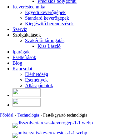
Precíziós bolygómű
Keveréstechnika
Egyedi keverőgépek
Standard keverőgépek
Kiegészítő berendezések
Szerviz
Szolgáltatások
Szakértői támogatás
Kiss László
Iparágak
Esetleírások
Blog
Kapcsolat
Elérhetőség
Események
Állásajánlatok
Főoldal
›
Technológia
› Festékgyártó technológia