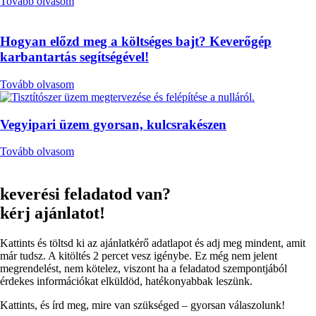
Tovább olvasom
Hogyan előzd meg a költséges bajt? Keverőgép
karbantartás segítségével!
Tovább olvasom
Vegyipari üzem gyorsan, kulcsrakészen
Tovább olvasom
keverési feladatod van?
kérj ajánlatot!
Kattints és töltsd ki az ajánlatkérő adatlapot és adj meg mindent, amit
már tudsz. A kitöltés 2 percet vesz igénybe. Ez még nem jelent
megrendelést, nem kötelez, viszont ha a feladatod szempontjából
érdekes információkat elküldöd, hatékonyabbak leszünk.
Kattints, és írd meg, mire van szükséged – gyorsan válaszolunk!