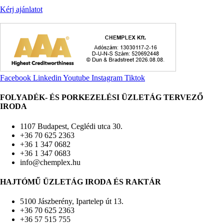
Kérj ajánlatot
Facebook
Linkedin
Youtube
Instagram
Tiktok
FOLYADÉK- ÉS PORKEZELÉSI ÜZLETÁG TERVEZŐ
IRODA
1107 Budapest, Ceglédi utca 30.
+36 70 625 2363
+36 1 347 0682
+36 1 347 0683
info@chemplex.hu
HAJTÓMŰ ÜZLETÁG IRODA ÉS RAKTÁR
5100 Jászberény, Ipartelep út 13.
+36 70 625 2363
+36 57 515 755