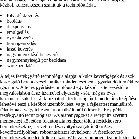
kézből, kulcsrakészen szállítjuk a technológiádat.
folyadékkeverés
beoldás
diszpergálás
emulgeálás
gyorskeverés
homogenizálás
lassú keverés
nagy intenzitású bekeverés
nagymennyiségű por beoldása
szuszpendálás
A teljes festékgyártó technológia alapjai a kulcs keverőgépek és azok
kiszolgáló berendezései, amiket minden esetben a gyártandó termékhez
igazítunk. A teljes gyártástechnológiád egy kézből -a tervezéstől a
megvalósításon át az üzemebehelyezésig,- sőt, még az éves
karbantartásokat is ránk bízhatod. Technológiáink moduláris felépítése
lehetővé teszi a későbbi üzembővítést, vagy a fejlesztést manuálisról
félautomata vagy teljesen automatizált működésre is. Egy példa
festékgyártó technológiára: Az alapanyagokat a receptúra szerinti
mérlegelést követően félautomata rendszer tölti a festékkeverő
berendezésekbe, a vizet mellészivattyúzva (akár 30 m³-es
keverőtartályokban, robbanásbiztos kivitelben). A festékkeverő
berendezések mellett inline diszpergáló vagy homogenizátor biztosítja