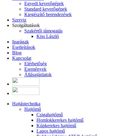
Egyedi keverőgépek
Standard keverőgépek
Kiegészítő berendezések
Szerviz
Szolgáltatások
Szakértői támogatás
Kiss László
Iparágak
Esetleírások
Blog
Kapcsolat
Elérhetőség
Események
Állásajánlatok
Hajtástechnika
Hajtómű
Csigahajtómű
Homlokkerekes hajtómű
Kúpkerekes hajtómű
Lapos hajtómű