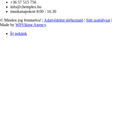
+36 57 515 756
info@chemplex.hu
munkanapokon 8:00 - 16.30
© Minden jog fenntartva! |
Adatvédelmi tájékoztató
|
Süti szabályzat
|
Made by
WPViking Agency
Írj nekünk