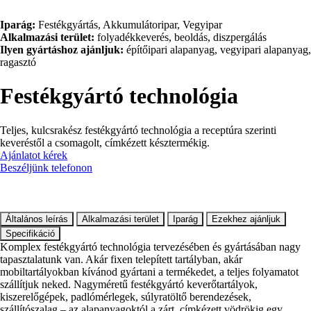
Iparág:
Festékgyártás, Akkumulátoripar, Vegyipar
Alkalmazási terület:
folyadékkeverés, beoldás, diszpergálás
Ilyen gyártáshoz ajánljuk:
építőipari alapanyag, vegyipari alapanyag,
ragasztó
Festékgyártó technológia
Teljes, kulcsrakész festékgyártó technológia a receptúra szerinti
keveréstől a csomagolt, címkézett késztermékig.
Ajánlatot kérek
Beszéljünk telefonon
Általános leírás
Alkalmazási terület
Iparág
Ezekhez ajánljuk
Specifikáció
Komplex festékgyártó technológia tervezésében és gyártásában nagy
tapasztalatunk van. Akár fixen telepített tartályban, akár
mobiltartályokban kívánod gyártani a termékedet, a teljes folyamatot
szállítjuk neked. Nagyméretű festékgyártó keverőtartályok,
kiszerelőgépek, padlómérlegek, súlyratöltő berendezések,
szállítószalag – az alapanyagoktól a zárt, címkézett vödrökig egy